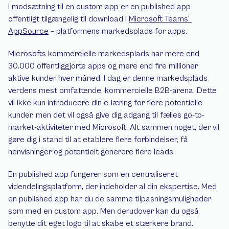
I modsætning til en custom app er en published app 
offentligt tilgængelig til download i 
Microsoft Teams’ 
AppSource
 – platformens markedsplads for apps.
Microsofts kommercielle markedsplads har mere end 
30.000 offentliggjorte apps og mere end fire millioner 
aktive kunder hver måned. I dag er denne markedsplads 
verdens mest omfattende, kommercielle B2B-arena. Dette 
vil ikke kun introducere din e-læring for flere potentielle 
kunder, men det vil også give dig adgang til fælles go-to-
market-aktiviteter med Microsoft. Alt sammen noget, der vil 
gøre dig i stand til at etablere flere forbindelser, få 
henvisninger og potentielt generere flere leads.
En published app fungerer som en centraliseret 
videndelingsplatform, der indeholder al din ekspertise. Med 
en published app har du de samme tilpasningsmuligheder 
som med en custom app. Men derudover kan du også 
benytte dit eget logo til at skabe et stærkere brand.