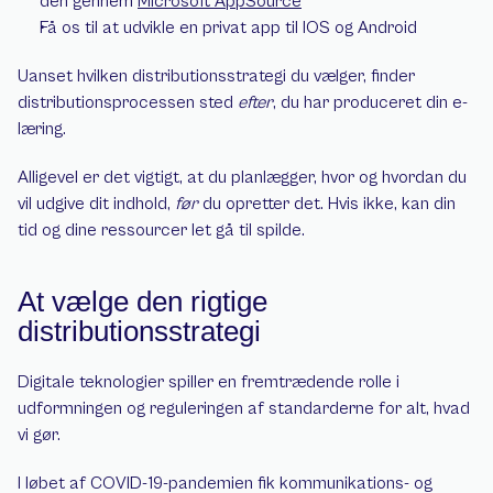
den gennem 
Microsoft 
AppSource
Få os til at udvikle en privat app til IOS og Android
Uanset hvilken distributionsstrategi du vælger, finder 
distributionsprocessen sted 
efter
, du har produceret din e-
læring.
Alligevel er det vigtigt, at du planlægger, hvor og hvordan du 
vil udgive dit indhold, 
før
 du opretter det. Hvis ikke, kan din 
tid og dine ressourcer let gå til spilde.
At vælge den rigtige 
distributionsstrategi
Digitale teknologier spiller en fremtrædende rolle i 
udformningen og reguleringen af standarderne for alt, hvad 
vi gør.
I løbet af COVID-19-pandemien fik kommunikations- og 