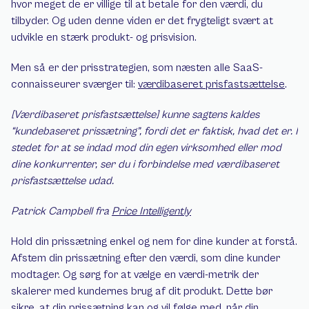
hvor meget de er villige til at betale for den værdi, du 
tilbyder. Og uden denne viden er det frygteligt svært at 
udvikle en stærk produkt- og prisvision.
Men så er der prisstrategien, som næsten alle SaaS-
connaisseurer sværger til: 
værdibaseret prisfastsættelse
.
[Værdibaseret prisfastsættelse] kunne sagtens kaldes 
“kundebaseret prissætning”, fordi det er faktisk, hvad det er. I 
stedet for at se indad mod din egen virksomhed eller mod 
dine konkurrenter, ser du i forbindelse med værdibaseret 
prisfastsættelse udad.
Patrick Campbell fra 
Price Intelligently
Hold din prissætning enkel og nem for dine kunder at forstå. 
Afstem din prissætning efter den værdi, som dine kunder 
modtager. Og sørg for at vælge en værdi-metrik der 
skalerer med kundernes brug af dit produkt. Dette bør 
sikre, at din prissætning kan og vil følge med, når din 