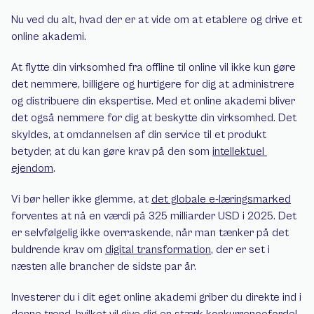
Nu ved du alt, hvad der er at vide om at etablere og drive et 
online akademi.
At flytte din virksomhed fra offline til online vil ikke kun gøre 
det nemmere, billigere og hurtigere for dig at administrere 
og distribuere din ekspertise. Med et online akademi bliver 
det også nemmere for dig at beskytte din virksomhed. Det 
skyldes, at omdannelsen af din service til et produkt 
betyder, at du kan gøre krav på den som 
intellektuel 
ejendom
.
Vi bør heller ikke glemme, at 
det globale e-læringsmarked
forventes at nå en værdi på 325 milliarder USD i 2025. Det 
er selvfølgelig ikke overraskende, når man tænker på det 
buldrende krav om 
digital transformation
, der er set i 
næsten alle brancher de sidste par år.
Investerer du i dit eget online akademi griber du direkte ind i 
denne trend, hvilket vil give dig en stærk konkurrencefordel. 