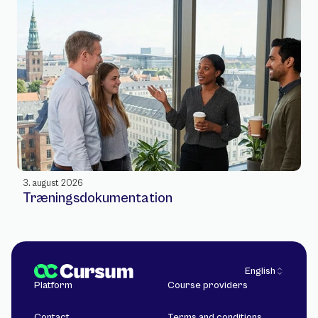
3. august 2026
Træningsdokumentation
Select Language
English
Platform
Course providers
Contact
Terms and conditions