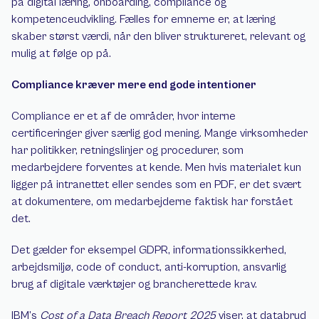
på digital læring, onboarding, compliance og 
kompetenceudvikling. Fælles for emnerne er, at læring 
skaber størst værdi, når den bliver struktureret, relevant og 
mulig at følge op på.
Compliance kræver mere end gode intentioner
Compliance er et af de områder, hvor interne 
certificeringer giver særlig god mening. Mange virksomheder 
har politikker, retningslinjer og procedurer, som 
medarbejdere forventes at kende. Men hvis materialet kun 
ligger på intranettet eller sendes som en PDF, er det svært 
at dokumentere, om medarbejderne faktisk har forstået 
det.
Det gælder for eksempel GDPR, informationssikkerhed, 
arbejdsmiljø, code of conduct, anti-korruption, ansvarlig 
brug af digitale værktøjer og brancherettede krav.
IBM’s 
Cost of a Data Breach Report 2025
 viser, at databrud 