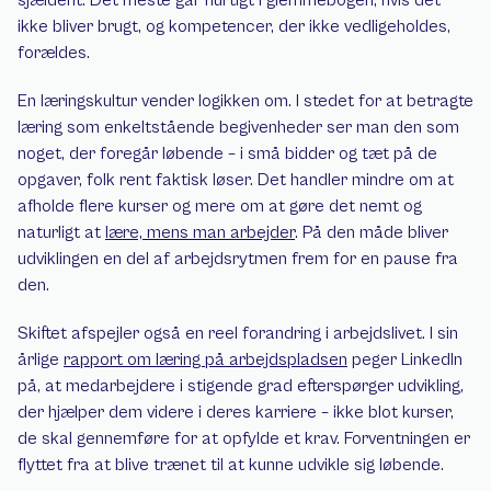
sjældent. Det meste går hurtigt i glemmebogen, hvis det 
ikke bliver brugt, og kompetencer, der ikke vedligeholdes, 
forældes.
En læringskultur vender logikken om. I stedet for at betragte 
læring som enkeltstående begivenheder ser man den som 
noget, der foregår løbende – i små bidder og tæt på de 
opgaver, folk rent faktisk løser. Det handler mindre om at 
afholde flere kurser og mere om at gøre det nemt og 
naturligt at 
lære, mens man arbejder
. På den måde bliver 
udviklingen en del af arbejdsrytmen frem for en pause fra 
den.
Skiftet afspejler også en reel forandring i arbejdslivet. I sin 
årlige 
rapport om læring på arbejdspladsen
 peger LinkedIn 
på, at medarbejdere i stigende grad efterspørger udvikling, 
der hjælper dem videre i deres karriere – ikke blot kurser, 
de skal gennemføre for at opfylde et krav. Forventningen er 
flyttet fra at blive trænet til at kunne udvikle sig løbende.