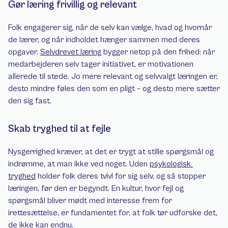
Gør læring frivillig og relevant
Folk engagerer sig, når de selv kan vælge, hvad og hvornår 
de lærer, og når indholdet hænger sammen med deres 
opgaver. 
Selvdrevet læring
 bygger netop på den frihed: når 
medarbejderen selv tager initiativet, er motivationen 
allerede til stede. Jo mere relevant og selvvalgt læringen er, 
desto mindre føles den som en pligt – og desto mere sætter 
den sig fast.
Skab tryghed til at fejle
Nysgerrighed kræver, at det er trygt at stille spørgsmål og 
indrømme, at man ikke ved noget. Uden 
psykologisk 
tryghed
 holder folk deres tvivl for sig selv, og så stopper 
læringen, før den er begyndt. En kultur, hvor fejl og 
spørgsmål bliver mødt med interesse frem for 
irettesættelse, er fundamentet for, at folk tør udforske det, 
de ikke kan endnu.