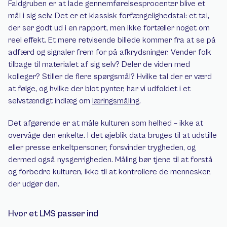
Faldgruben er at lade gennemførelsesprocenter blive et 
mål i sig selv. Det er et klassisk forfængelighedstal: et tal, 
der ser godt ud i en rapport, men ikke fortæller noget om 
reel effekt. Et mere retvisende billede kommer fra at se på 
adfærd og signaler frem for på afkrydsninger. Vender folk 
tilbage til materialet af sig selv? Deler de viden med 
kolleger? Stiller de flere spørgsmål? Hvilke tal der er værd 
at følge, og hvilke der blot pynter, har vi udfoldet i et 
selvstændigt indlæg om 
læringsmåling
.
Det afgørende er at måle kulturen som helhed – ikke at 
overvåge den enkelte. I det øjeblik data bruges til at udstille 
eller presse enkeltpersoner, forsvinder trygheden, og 
dermed også nysgerrigheden. Måling bør tjene til at forstå 
og forbedre kulturen, ikke til at kontrollere de mennesker, 
der udgør den.
Hvor et LMS passer ind