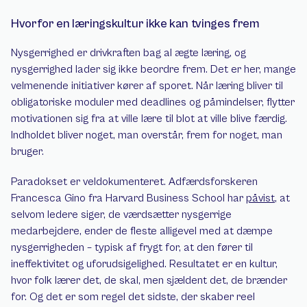
Hvorfor en læringskultur ikke kan tvinges frem
Nysgerrighed er drivkraften bag al ægte læring, og 
nysgerrighed lader sig ikke beordre frem. Det er her, mange 
velmenende initiativer kører af sporet. Når læring bliver til 
obligatoriske moduler med deadlines og påmindelser, flytter 
motivationen sig fra at ville lære til blot at ville blive færdig. 
Indholdet bliver noget, man overstår, frem for noget, man 
bruger.
Paradokset er veldokumenteret. Adfærdsforskeren 
Francesca Gino fra Harvard Business School har 
påvist
, at 
selvom ledere siger, de værdsætter nysgerrige 
medarbejdere, ender de fleste alligevel med at dæmpe 
nysgerrigheden – typisk af frygt for, at den fører til 
ineffektivitet og uforudsigelighed. Resultatet er en kultur, 
hvor folk lærer det, de skal, men sjældent det, de brænder 
for. Og det er som regel det sidste, der skaber reel 