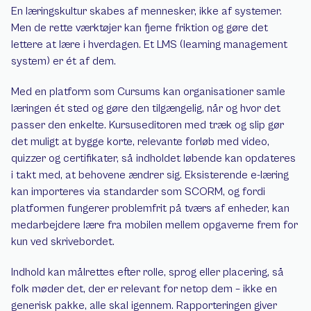
En læringskultur skabes af mennesker, ikke af systemer. 
Men de rette værktøjer kan fjerne friktion og gøre det 
lettere at lære i hverdagen. Et LMS (learning management 
system) er ét af dem.
Med en platform som Cursums kan organisationer samle 
læringen ét sted og gøre den tilgængelig, når og hvor det 
passer den enkelte. Kursuseditoren med træk og slip gør 
det muligt at bygge korte, relevante forløb med video, 
quizzer og certifikater, så indholdet løbende kan opdateres 
i takt med, at behovene ændrer sig. Eksisterende e-læring 
kan importeres via standarder som SCORM, og fordi 
platformen fungerer problemfrit på tværs af enheder, kan 
medarbejdere lære fra mobilen mellem opgaverne frem for 
kun ved skrivebordet.
Indhold kan målrettes efter rolle, sprog eller placering, så 
folk møder det, der er relevant for netop dem – ikke en 
generisk pakke, alle skal igennem. Rapporteringen giver 