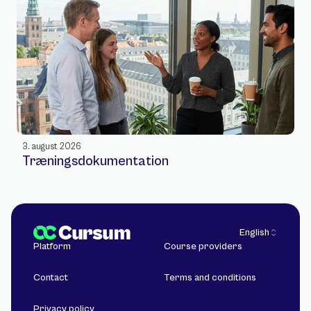
3. august 2026
Træningsdokumentation
Select Language
English
Platform
Course providers
Contact
Terms and conditions
Privacy policy