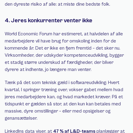
den dyreste risiko af alle: at miste dine bedste folk.
4. Jeres konkurrenter venter ikke
World Economic Forum har estimeret, at halvdelen af alle 
medarbejdere vil have brug for omskoling inden for de 
kommende år. Det er ikke en fjern fremtid – det sker nu. 
Virksomheder, der udskyder kompetenceudvikling, bygger 
et stadig større underskud af færdigheder, der bliver 
dyrere at indhente, jo længere man venter.
Tænk på det som teknisk gæld i softwareudvikling: Hvert 
kvartal, I springer træning over, vokser gabet mellem hvad 
jeres medarbejdere kan, og hvad markedet kræver. På et 
tidspunkt er gælden så stor, at den kun kan betales med 
massive, dyre omstillinger – eller med opsigelser og 
genansættelser.
LinkedIns data viser, at 
47 % af L&D-teams
 planlægger at 