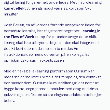
digital læring fungerer helt anderledes. Med 
microlearning
kan et effektivt læringsmodul være så kort som 3–5 
minutter.
Josh Bersin, en af verdens førende analytikere inden for 
corporate learning, har registreret begrebet 
Learning in 
the Flow of Work
 netop for at understrege dette skift. 
Læring skal ikke afbryde arbejdet – den skal integreres i 
det. Et kort quiz-modul mellem to møder. En 
instruktionsvideo mens du venter på en kollega. Et 
opfriskningskursus i frokostpausen.
Med en 
fleksibel e-learning platform
 som Cursum kan 
medarbejderne lære i præcis det tempo og den kontekst, 
der passer dem. Cursums kursuseditor gør det nemt at 
bygge korte, engagerende moduler med drag-and-drop, 
quizzer og certifikater, så træningsmaterialet matcher jeres 
behov.