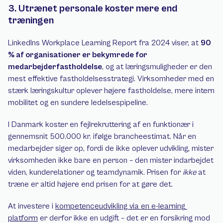
3. Utrænet personale koster mere end 
træningen
LinkedIns Workplace Learning Report fra 2024 viser, at 
90 
% af organisationer er bekymrede for 
medarbejderfastholdelse
, og at læringsmuligheder er den 
mest effektive fastholdelsesstrategi. Virksomheder med en 
stærk læringskultur oplever højere fastholdelse, mere intern 
mobilitet og en sundere ledelsespipeline.
I Danmark koster en fejlrekruttering af en funktionær i 
gennemsnit 500.000 kr. ifølge brancheestimat. Når en 
medarbejder siger op, fordi de ikke oplever udvikling, mister 
virksomheden ikke bare en person – den mister indarbejdet 
viden, kunderelationer og teamdynamik. Prisen for 
ikke
 at 
træne er altid højere end prisen for at gøre det.
At investere i 
kompetenceudvikling via en e-learning 
platform
 er derfor ikke en udgift – det er en forsikring mod 