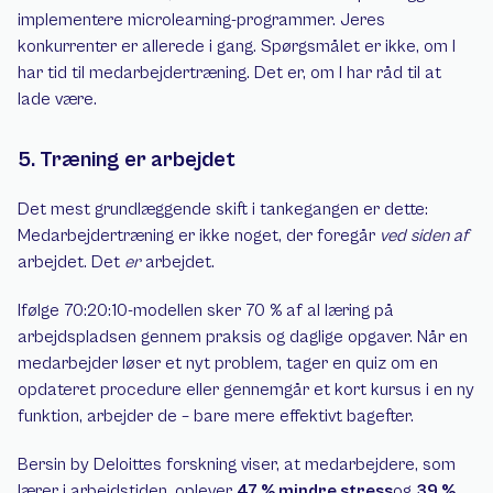
implementere microlearning-programmer. Jeres 
konkurrenter er allerede i gang. Spørgsmålet er ikke, om I 
har tid til medarbejdertræning. Det er, om I har råd til at 
lade være.
5. Træning er arbejdet
Det mest grundlæggende skift i tankegangen er dette: 
Medarbejdertræning er ikke noget, der foregår 
ved siden af
arbejdet. Det 
er
 arbejdet.
Ifølge 70:20:10-modellen sker 70 % af al læring på 
arbejdspladsen gennem praksis og daglige opgaver. Når en 
medarbejder løser et nyt problem, tager en quiz om en 
opdateret procedure eller gennemgår et kort kursus i en ny 
funktion, arbejder de – bare mere effektivt bagefter.
Bersin by Deloittes forskning viser, at medarbejdere, som 
lærer i arbejdstiden, oplever 
47 % mindre stress
og 
39 % 