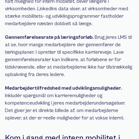
haft mulighed for intern mobilitet, bliver længere i 
virksomheden. LinkedIns data viser, at virksomheder med 
stærke mobilitets- og udviklingsprogrammer fastholder 
medarbejdere næsten dobbelt så længe.
Gennemførelsesrate på læringsforløb. 
Brug jeres LMS til 
at se, hvor mange medarbejdere der gennemfører de 
læringsplaner, I opretter til specifikke karriereveje. Lave 
gennemførelsesrater kan indikere, at forløbene er for 
tidskrævende, eller at medarbejderne ikke har tilstrækkelig 
opbakning fra deres ledere.
Medarbejdertilfredshed med udviklingsmuligheder. 
Inkludér spørgsmål om karrieremuligheder og 
kompetenceudvikling i jeres medarbejderundersøgelser. 
Det giver jer et direkte billede af, om medarbejderne 
oplever, at der er reelle muligheder for at vokse internt.
Kom i gang med intern mobilitet i 