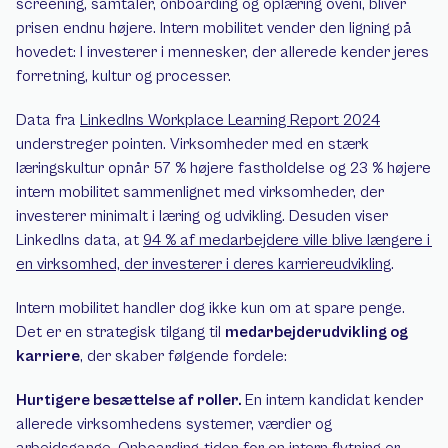
screening, samtaler, onboarding og oplæring oveni, bliver 
prisen endnu højere. Intern mobilitet vender den ligning på 
hovedet: I investerer i mennesker, der allerede kender jeres 
forretning, kultur og processer.
Data fra 
LinkedIns Workplace Learning Report 2024
understreger pointen. Virksomheder med en stærk 
læringskultur opnår 57 % højere fastholdelse og 23 % højere 
intern mobilitet sammenlignet med virksomheder, der 
investerer minimalt i læring og udvikling. Desuden viser 
LinkedIns data, at 
94 % af medarbejdere ville blive længere i 
en virksomhed, der investerer i deres karriereudvikling
.
Intern mobilitet handler dog ikke kun om at spare penge. 
Det er en strategisk tilgang til 
medarbejderudvikling og 
karriere
, der skaber følgende fordele:
Hurtigere besættelse af roller. 
En intern kandidat kender 
allerede virksomhedens systemer, værdier og 