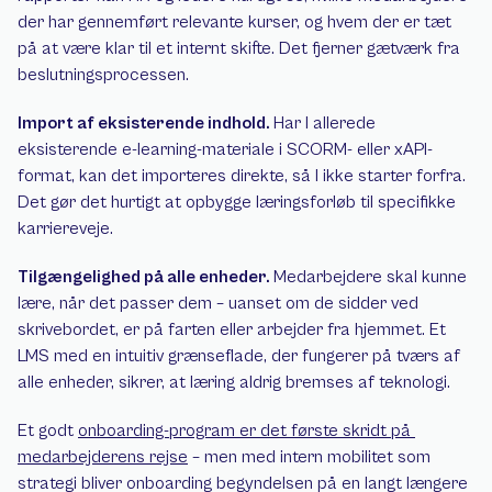
der har gennemført relevante kurser, og hvem der er tæt 
på at være klar til et internt skifte. Det fjerner gætværk fra 
beslutningsprocessen.
Import af eksisterende indhold. 
Har I allerede 
eksisterende e-learning-materiale i SCORM- eller xAPI-
format, kan det importeres direkte, så I ikke starter forfra. 
Det gør det hurtigt at opbygge læringsforløb til specifikke 
karriereveje.
Tilgængelighed på alle enheder. 
Medarbejdere skal kunne 
lære, når det passer dem – uanset om de sidder ved 
skrivebordet, er på farten eller arbejder fra hjemmet. Et 
LMS med en intuitiv grænseflade, der fungerer på tværs af 
alle enheder, sikrer, at læring aldrig bremses af teknologi.
Et godt 
onboarding-program er det første skridt på 
medarbejderens rejse
 – men med intern mobilitet som 
strategi bliver onboarding begyndelsen på en langt længere 