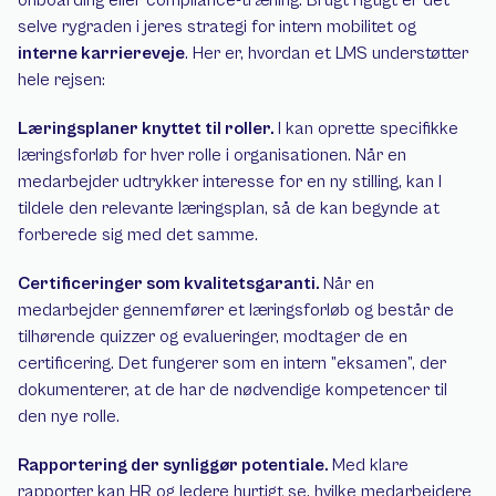
onboarding eller compliance-træning. Brugt rigtigt er det 
selve rygraden i jeres strategi for intern mobilitet og 
interne karriereveje
. Her er, hvordan et LMS understøtter 
hele rejsen:
Læringsplaner knyttet til roller. 
I kan oprette specifikke 
læringsforløb for hver rolle i organisationen. Når en 
medarbejder udtrykker interesse for en ny stilling, kan I 
tildele den relevante læringsplan, så de kan begynde at 
forberede sig med det samme.
Certificeringer som kvalitetsgaranti. 
Når en 
medarbejder gennemfører et læringsforløb og består de 
tilhørende quizzer og evalueringer, modtager de en 
certificering. Det fungerer som en intern ”eksamen”, der 
dokumenterer, at de har de nødvendige kompetencer til 
den nye rolle.
Rapportering der synliggør potentiale. 
Med klare 
rapporter kan HR og ledere hurtigt se, hvilke medarbejdere 