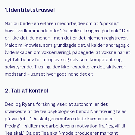
1. Identitetstrussel
Når du beder en erfaren medarbejder om at “upskille,” 
hører vedkommende ofte: “Du er ikke længere god nok.” Det 
er ikke det, du mener – men det er det, hjernen registrerer. 
Malcolm Knowles
, som grundlagde det, vi kalder andragogik 
(videnskaben om voksenlæring), påpegede, at voksne har et 
dybfølt behov for at opleve sig selv som kompetente og 
selvstyrende. Træning, der ikke respekterer det, aktiverer 
modstand – uanset hvor godt indholdet er.
2. Tab af kontrol
Deci og Ryans forskning viser, at autonomi er det 
stærkeste af de tre psykologiske behov. Når træning føles 
påtvunget – “Du skal gennemføre dette kursus inden 
fredag” – skifter medarbejderens motivation fra “jeg vil” til 
“jeg skal.” Og det “jeg skal”-mode producerer markant 