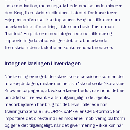
indre motivation, mens negativ bedømmelse underminerer 
den. Brug fremskridtsindikatorer i stedet for karakterer. 
Fejr gennemførelse, ikke topscorer. Brug certifikater som 
anerkendelse af mestring – ikke som bevis for, at man 
“bestod.” En platform med integrerede certifikater og 
rapporteringsdashboards gør det let at anerkende 
fremskridt uden at skabe en konkurrenceatmosfære.
Integrer læringen i hverdagen
Når træning er noget, der sker i korte sessioner som en del 
af arbejdsdagen, mister den helt sin “skolebænks”-karakter. 
Knowles påpegede, at voksne lærer bedst, når indholdet er 
umiddelbart relevant – altså tilgængeligt i det øjeblik, 
medarbejderen har brug for det. Hvis I allerede har 
træningsmateriale i SCORM-, xAPI- eller CMI5-format, kan I 
importere det direkte ind i en moderne, mobilvenlig platform 
og gøre det tilgængeligt, når det giver mening – ikke kun når 