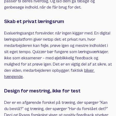
passer til deres hverdag. Og lad dem gå tilbage og 
genbesøge indhold, når de får brug for det.
Skab et privat læringsrum
Evalueringsangst forsvinder, når ingen kigger med. En digital 
læringsplatform giver netop det: et privat rum, hvor 
medarbejderen kan fejle, prøve igen og mestre indholdet i 
sit eget tempo. Quizzer bør fungere som læringsværktøjer, 
ikke som eksamener – med øjeblikkelig feedback og 
mulighed for at prøve igen. Det er en vigtig del af at sikre, at 
den viden, medarbejderen opbygger, faktisk 
bliver 
hængende
.
Design for mestring, ikke for test
Der er en afgørende forskel på træning, der spørger “Kan 
du bestå?” og træning, der spørger “Har du forstået det?” 
Deci og Ryans forskning viser, at positiv feedback styrker 