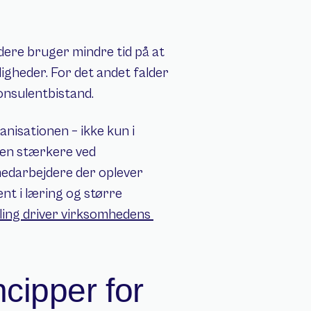
dere bruger mindre tid på at 
heder. For det andet falder 
onsulentbistand.
nisationen – ikke kun i 
en stærkere ved 
edarbejdere der oplever 
t i læring og større 
ing driver virksomhedens 
ipper for 