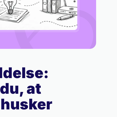
delse: 
du, at 
husker 