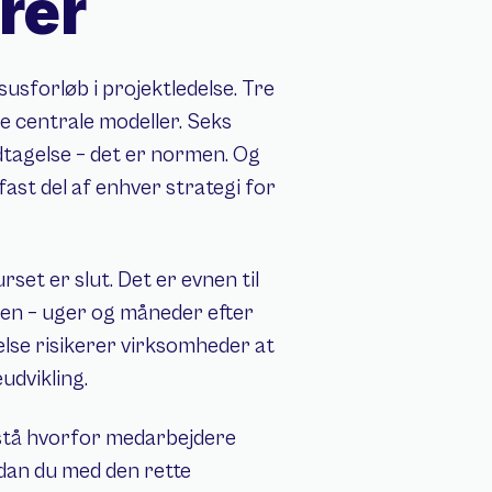
rer
sforløb i projektledelse. Tre 
 centrale modeller. Seks 
dtagelse – det er normen. Og 
ast del af enhver strategi for 
et er slut. Det er evnen til 
en – uger og måneder efter 
else risikerer virksomheder at 
udvikling.
stå hvorfor medarbejdere 
dan du med den rette 