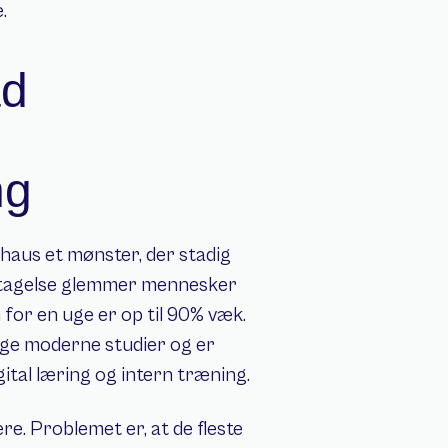
.
d 
ng
aus et mønster, der stadig 
ntagelse glemmer mennesker 
op til 70% af ny information inden for 24 timer. Inden for en uge er op til 90% væk. 
rige moderne studier og er 
gital læring og intern træning.
re. Problemet er, at de fleste 