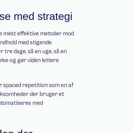
se med strategi
de mest effektive metoder mod 
indhold med stigende 
r tre dage, så en uge, så en 
se og gør viden lettere 
 spaced repetition som en af 
rksomheder der bruger et 
tomatiseres med 