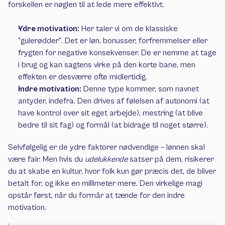
forskellen er nøglen til at lede mere effektivt.
Ydre motivation:
 Her taler vi om de klassiske 
"gulerødder". Det er løn, bonusser, forfremmelser eller 
frygten for negative konsekvenser. De er nemme at tage 
i brug og kan sagtens virke på den korte bane, men 
effekten er desværre ofte midlertidig.
Indre motivation:
 Denne type kommer, som navnet 
antyder, indefra. Den drives af følelsen af autonomi (at 
have kontrol over sit eget arbejde), mestring (at blive 
bedre til sit fag) og formål (at bidrage til noget større).
Selvfølgelig er de ydre faktorer nødvendige – lønnen skal 
være fair. Men hvis du 
udelukkende
 satser på dem, risikerer 
du at skabe en kultur, hvor folk kun gør præcis det, de bliver 
betalt for, og ikke en millimeter mere. Den virkelige magi 
opstår først, når du formår at tænde for den indre 
motivation.