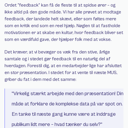
Ordet "feedback" kan få de fleste til at spidse ører – og 
ikke altid på den gode måde. Vi har alle prøvet at modtage 
feedback, der landede helt skævt, eller som føltes mere 
som en kritik end som en reel hjælp. Nøglen til at fastholde 
motivationen er at skabe en kultur, hvor feedback bliver set 
som en værdifuld gave, der hjælper folk med at vokse.
Det kræver, at vi bevæger os væk fra den stive, årlige 
samtale og i stedet gør feedback til en naturlig del af 
hverdagen. Forestil dig, at en medarbejder lige har afsluttet 
en stor præsentation. I stedet for at vente til næste MUS, 
griber du fat i dem med det samme:
"Virkelig stærkt arbejde med den præsentation! Din 
måde at forklare de komplekse data på var spot on. 
En tanke til næste gang kunne være at inddrage 
publikum lidt mere – hvad tænker du selv?"