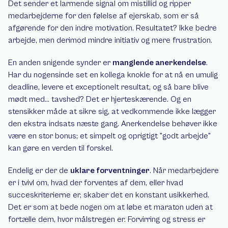
Det sender et larmende signal om mistillid og ripper 
medarbejderne for den følelse af ejerskab, som er så 
afgørende for den indre motivation. Resultatet? Ikke bedre 
arbejde, men derimod mindre initiativ og mere frustration.
En anden snigende synder er 
manglende anerkendelse
. 
Har du nogensinde set en kollega knokle for at nå en umulig 
deadline, levere et exceptionelt resultat, og så bare blive 
mødt med… tavshed? Det er hjerteskærende. Og en 
stensikker måde at sikre sig, at vedkommende ikke lægger 
den ekstra indsats næste gang. Anerkendelse behøver ikke 
være en stor bonus; et simpelt og oprigtigt "godt arbejde" 
kan gøre en verden til forskel.
Endelig er der de 
uklare forventninger
. Når medarbejdere 
er i tvivl om, hvad der forventes af dem, eller hvad 
succeskriterierne er, skaber det en konstant usikkerhed. 
Det er som at bede nogen om at løbe et maraton uden at 
fortælle dem, hvor målstregen er. Forvirring og stress er 