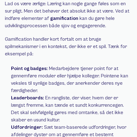
Lad os være ærlige: Læring kan nogle gange føles som en 
sur pligt. Men det behøver det absolut ikke at være. Ved at 
indføre elementer af 
gamification
 kan du gøre hele 
udviklingsprocessen både sjov og engagerende.
Gamification handler kort fortalt om at bruge 
spilmekanismer i en kontekst, der ikke er et spil. Tænk for 
eksempel på:
Point og badges:
 Medarbejdere tjener point for at 
gennemføre moduler eller hjælpe kolleger. Pointene kan 
veksles til synlige badges, der anerkender deres nye 
færdigheder.
Leaderboards:
 En rangliste, der viser, hvem der er 
længst fremme, kan tænde et sundt konkurrencegen. 
Det skal selvfølgelig gøres med omtanke, så det ikke 
skaber en usund kultur.
Udfordringer:
 Sæt team-baserede udfordringer, hvor 
afdelinger dyster om at gennemføre et bestemt 