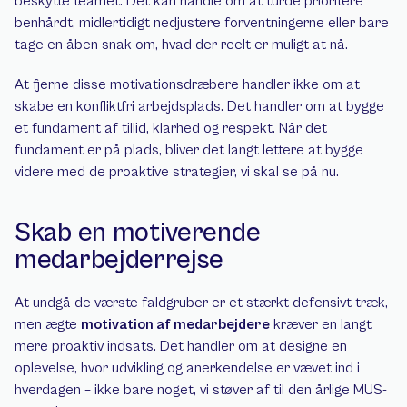
beskytte teamet. Det kan handle om at turde prioritere 
benhårdt, midlertidigt nedjustere forventningerne eller bare 
tage en åben snak om, hvad der reelt er muligt at nå.
At fjerne disse motivationsdræbere handler ikke om at 
skabe en konfliktfri arbejdsplads. Det handler om at bygge 
et fundament af tillid, klarhed og respekt. Når det 
fundament er på plads, bliver det langt lettere at bygge 
videre med de proaktive strategier, vi skal se på nu.
Skab en motiverende 
medarbejderrejse
At undgå de værste faldgruber er et stærkt defensivt træk, 
men ægte 
motivation af medarbejdere
 kræver en langt 
mere proaktiv indsats. Det handler om at designe en 
oplevelse, hvor udvikling og anerkendelse er vævet ind i 
hverdagen – ikke bare noget, vi støver af til den årlige MUS-