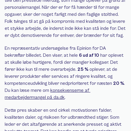
tvivl den pressede hverdag, som mange oplever på grund af 
personalemangel. Når der er for få hænder til for mange 
opgaver, sker der noget farligt med den faglige stolthed. 
Folk tvinges til at gå på kompromis med kvaliteten og levere 
et stykke arbejde, de inderst inde ikke kan stå inde for. Det 
er dybt demotiverende for enhver, der brænder for sit fag.
En repræsentativ undersøgelse fra Epinion for DA 
bekræfter billedet. Den viser, at hele 
6 ud af 10
 har oplevet 
at skulle løbe hurtigere, fordi der mangler kollegaer. Det 
fører ikke kun til mere overarbejde. 
25 %
 oplever, at de 
leverer produkter eller services af ringere kvalitet, og 
kompetenceudvikling bliver nedprioriteret for næsten 
20 %
. 
Du kan læse mere om 
konsekvenserne af 
medarbejdermangel på da.dk
.
Dette pres skaber en ond cirkel: motivationen falder, 
kvaliteten daler, og risikoen for udbrændthed stiger. Som 
leder er det altafgørende at anerkende presset og aktivt 