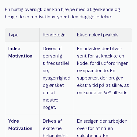
En hurtig oversigt, der kan hjælpe med at genkende og 
bruge de to motivationstyper i den daglige ledelse.
Type
Kendetegn
Eksempler i praksis
Indre 
Drives af 
En udvikler, der bliver 
Motivation
personlig 
sent for at knække en 
tilfredsstillel
kode, fordi udfordringen 
se, 
er spændende. En 
nysgerrighed 
supporter, der bruger 
og ønsket 
ekstra tid på at sikre, at 
om at 
en kunde er 
helt
 tilfreds.
mestre 
noget.
Ydre 
Drives af 
En sælger, der arbejder 
Motivation
eksterne 
over for at nå en 
belønninger 
salgsbonus. En 