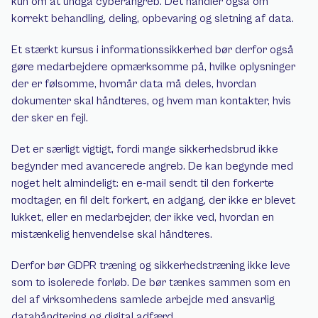
kun om at undgå cyberangreb. Det handler også om 
korrekt behandling, deling, opbevaring og sletning af data.
Et stærkt kursus i informationssikkerhed bør derfor også 
gøre medarbejdere opmærksomme på, hvilke oplysninger 
der er følsomme, hvornår data må deles, hvordan 
dokumenter skal håndteres, og hvem man kontakter, hvis 
der sker en fejl.
Det er særligt vigtigt, fordi mange sikkerhedsbrud ikke 
begynder med avancerede angreb. De kan begynde med 
noget helt almindeligt: en e-mail sendt til den forkerte 
modtager, en fil delt forkert, en adgang, der ikke er blevet 
lukket, eller en medarbejder, der ikke ved, hvordan en 
mistænkelig henvendelse skal håndteres.
Derfor bør GDPR træning og sikkerhedstræning ikke leve 
som to isolerede forløb. De bør tænkes sammen som en 
del af virksomhedens samlede arbejde med ansvarlig 
datahåndtering og digital adfærd.