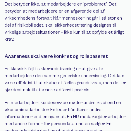
Det betyder ikke, at medarbejdere er “problemet”. Det 
betyder, at medarbejdere er en afgørende del af 
virksomhedens forsvar. Når mennesker indgår i så stor en 
del af risikobilledet, skal sikkerhedstræning designes til 
virkelige arbejdssituationer – ikke kun til at opfylde et årligt 
krav.
Awareness skal være konkret og rollebaseret
En klassisk fejl i sikkerhedstræning er at give alle 
medarbejdere den samme generiske undervisning. Det kan 
være effektivt til at skabe et fælles grundniveau, men det er 
sjældent nok til at ændre adfærd i praksis.
En medarbejder i kundeservice møder andre risici end en 
økonomimedarbejder. En leder håndterer andre 
informationer end en nyansat. En HR-medarbejder arbejder 
med andre former for persondata end en sælger. En 
systemadministrator har et andet ansvar end en 