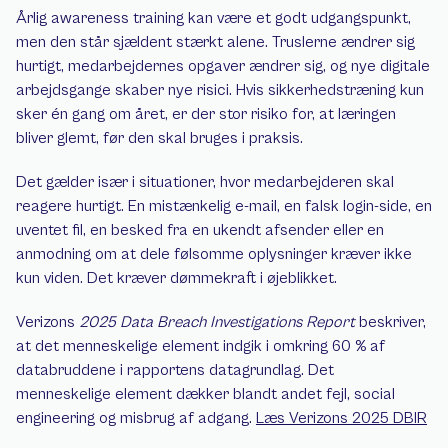
Årlig awareness training kan være et godt udgangspunkt, 
men den står sjældent stærkt alene. Truslerne ændrer sig 
hurtigt, medarbejdernes opgaver ændrer sig, og nye digitale 
arbejdsgange skaber nye risici. Hvis sikkerhedstræning kun 
sker én gang om året, er der stor risiko for, at læringen 
bliver glemt, før den skal bruges i praksis.
Det gælder især i situationer, hvor medarbejderen skal 
reagere hurtigt. En mistænkelig e-mail, en falsk login-side, en 
uventet fil, en besked fra en ukendt afsender eller en 
anmodning om at dele følsomme oplysninger kræver ikke 
kun viden. Det kræver dømmekraft i øjeblikket.
Verizons 
2025 Data Breach Investigations Report
 beskriver, 
at det menneskelige element indgik i omkring 60 % af 
databruddene i rapportens datagrundlag. Det 
menneskelige element dækker blandt andet fejl, social 
engineering og misbrug af adgang. 
Læs Verizons 2025 DBIR