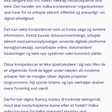
ikke længere kun om, hvilket værktøj medarbejderne skal 
lære. Den handler om, hvilke kompetencer organisationen 
skal have for at arbejde sikkert, effektivt og ansvarligt i en 
digital virkelighed.
Det kan være kompetencer som at kunne søge og vurdere 
information, forstå basale datasammenhænge, arbejde 
sikkert med personoplysninger, anvende digitale platforme 
hensigtsmæssigt, samarbejde online, dokumentere 
beslutninger og lære nye systemer uden konstant støtte.
Disse kompetencer er ikke spektakulære i sig selv. Men de 
er afgørende, fordi de ligger under næsten alt moderne 
arbejde. Når de mangler, bliver digitale projekter 
langsommere, fejl opstår lettere, og nye værktøjer skaber 
mere forvirring end værdi.
Derfor bør digital fluency kobles til konkrete læringsmål. 
Hvad skal medarbejderne kunne efter et forløb? Hvilke 
roller har brug for hvilke niveauer? Hvordan skal 