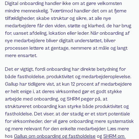
Digital onboarding handler ikke om at gøre velkomsten 
mindre menneskelig. Tværtimod handler det om at fjerne 
tilfældigheder, skabe struktur og sikre, at alle nye 
medarbejdere får den viden, støtte og klarhed, de har brug 
for, uanset afdeling, lokation eller leder. Når onboarding af 
nye medarbejdere bliver digitalt understøttet, bliver 
processen lettere at gentage, nemmere at måle og langt 
mere ensartet.
Det er vigtigt, fordi onboarding har direkte betydning for 
både fastholdelse, produktivitet og medarbejderoplevelse. 
Gallup har tidligere vist, at kun 12 procent af medarbejdere 
er helt enige i, at deres virksomhed gør et godt stykke 
arbejde med onboarding, og SHRM peger på, at 
struktureret onboarding kan styrke både produktivitet og 
fastholdelse. Det viser, at der stadig er et stort potentiale 
for virksomheder, der vil gøre onboarding mere systematisk 
og mere relevant for den enkelte medarbejder. Læs mere 
hos 
Gallup om onboarding og fastholdelse
 og 
SHRM om 