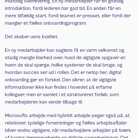
mundtlig overlevering. Én ny medarbejder får en grundig 
introduktion, fordi lederen har god tid. En anden får en 
mere tilfældig start, fordi teamet er presset, eller fordi der 
mangler et fælles onboardingprogram.
Det skaber uens kvalitet.
En ny medarbejder kan sagtens få en varm velkomst og 
stadig mangle klarhed over, hvad de vigtigste opgaver er, 
hvem de skal spørge, hvilke systemer de skal bruge, og 
hvordan succes ser ud i rollen. Det er netop her, digital 
onboarding gør en forskel. Den sikrer, at de vigtigste 
informationer ikke kun findes i hovedet på erfarne 
kollegaer, men er samlet i et struktureret forløb, som 
medarbejderen kan vende tilbage til.
Microsofts arbejde med hybridt arbejde peger også på, at 
relationer, tydelige forventninger og fælles arbejdsaftaler 
bliver endnu vigtigere, når medarbejdere arbejder på tværs 
af kontor, hjemmearbejde og digitale samarbejdsrum. Det 