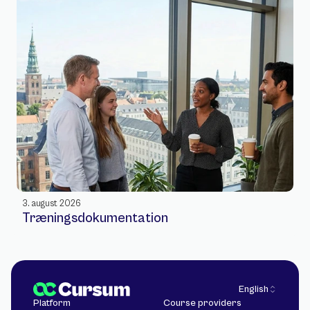
3. august 2026
Træningsdokumentation
Select Language
English
Platform
Course providers