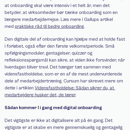
at onboarding skal være intensiv i et helt år, men det 
betyder, at virksomheder bør tænke onboarding som en 
længere medarbejderrejse. Læs mere i Gallups artikel 
med 
praktiske råd til bedre onboarding
.
Den digitale del af onboarding kan hjælpe med at holde fast 
i forløbet, også efter den første velkomstperiode. Små 
opfølgningsmoduler, gentagelser, quizzer og 
refleksionsspørgsmål kan sikre, at viden ikke forsvinder, når 
hverdagen bliver travl. Det hænger tæt sammen med 
vidensfastholdelse, som er en af de mest undervurderede 
dele af medarbejdertræning. Cursum har skrevet mere om 
dette i artiklen 
Vidensfastholdelse: Sådan sikrer du, at 
medarbejdere husker det, de lærer
.
Sådan kommer I i gang med digital onboarding
Det vigtigste er ikke at digitalisere alt på én gang. Det 
vigtigste er at skabe en mere gennemskuelig og gentagelig 