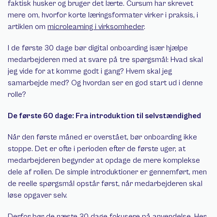
faktisk husker og bruger det lærte. Cursum har skrevet 
mere om, hvorfor korte læringsformater virker i praksis, i 
artiklen om 
microlearning i virksomheder
.
I de første 30 dage bør digital onboarding især hjælpe 
medarbejderen med at svare på tre spørgsmål: Hvad skal 
jeg vide for at komme godt i gang? Hvem skal jeg 
samarbejde med? Og hvordan ser en god start ud i denne 
rolle?
De første 60 dage: Fra introduktion til selvstændighed
Når den første måned er overstået, bør onboarding ikke 
stoppe. Det er ofte i perioden efter de første uger, at 
medarbejderen begynder at opdage de mere komplekse 
dele af rollen. De simple introduktioner er gennemført, men 
de reelle spørgsmål opstår først, når medarbejderen skal 
løse opgaver selv.
Derfor bør de næste 30 dage fokusere på anvendelse. Her 