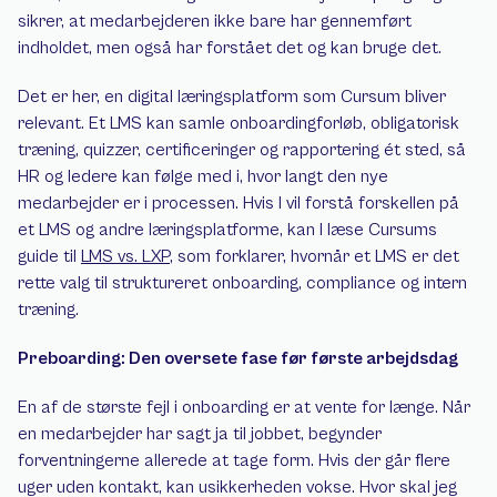
sikrer, at medarbejderen ikke bare har gennemført 
indholdet, men også har forstået det og kan bruge det.
Det er her, en digital læringsplatform som Cursum bliver 
relevant. Et LMS kan samle onboardingforløb, obligatorisk 
træning, quizzer, certificeringer og rapportering ét sted, så 
HR og ledere kan følge med i, hvor langt den nye 
medarbejder er i processen. Hvis I vil forstå forskellen på 
et LMS og andre læringsplatforme, kan I læse Cursums 
guide til 
LMS vs. LXP
, som forklarer, hvornår et LMS er det 
rette valg til struktureret onboarding, compliance og intern 
træning.
Preboarding: Den oversete fase før første arbejdsdag
En af de største fejl i onboarding er at vente for længe. Når 
en medarbejder har sagt ja til jobbet, begynder 
forventningerne allerede at tage form. Hvis der går flere 
uger uden kontakt, kan usikkerheden vokse. Hvor skal jeg 