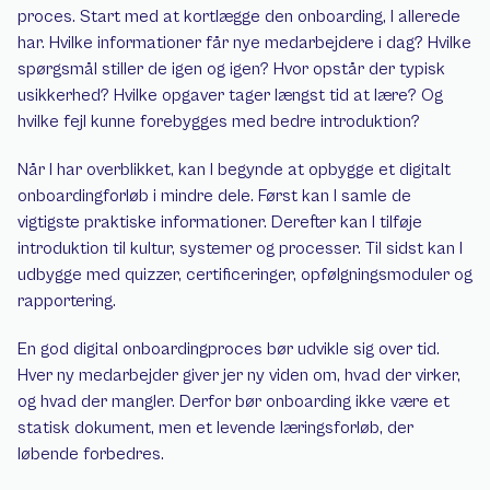
proces. Start med at kortlægge den onboarding, I allerede 
har. Hvilke informationer får nye medarbejdere i dag? Hvilke 
spørgsmål stiller de igen og igen? Hvor opstår der typisk 
usikkerhed? Hvilke opgaver tager længst tid at lære? Og 
hvilke fejl kunne forebygges med bedre introduktion?
Når I har overblikket, kan I begynde at opbygge et digitalt 
onboardingforløb i mindre dele. Først kan I samle de 
vigtigste praktiske informationer. Derefter kan I tilføje 
introduktion til kultur, systemer og processer. Til sidst kan I 
udbygge med quizzer, certificeringer, opfølgningsmoduler og 
rapportering.
En god digital onboardingproces bør udvikle sig over tid. 
Hver ny medarbejder giver jer ny viden om, hvad der virker, 
og hvad der mangler. Derfor bør onboarding ikke være et 
statisk dokument, men et levende læringsforløb, der 
løbende forbedres.