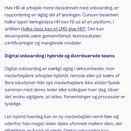
Hvis HR vil arbejde mere datadrevet med onboarding, er 
rapportering en vigtig del af løsningen. Cursum beskriver, 
hvilke typer læringsdata HR kan få ud af en platform, i 
artiklen 
Hvilke data kan et LMS give HR?
. Det kan 
eksempelvis være gennemførsel, testresultater, 
certificeringer og manglende moduler.
Digital onboarding i hybride og distribuerede teams
Digital onboarding er særligt vigtig i virksomheder, hvor 
medarbejdere arbejder hybridt, remote eller på tværs af 
flere lokationer. Når nye medarbejdere ikke sidder fysisk 
sammen med deres leder eller kollegaer hver dag, bliver 
det endnu vigtigere, at viden, forventninger og processer er 
tydelige.
I en hybrid hverdag kan en ny medarbejder nemt føle sig 
udenfor, hvis meget viden deles uformelt mellem dem, der 
tilfældigvis er fysisk til stede. Digital onboarding kan 