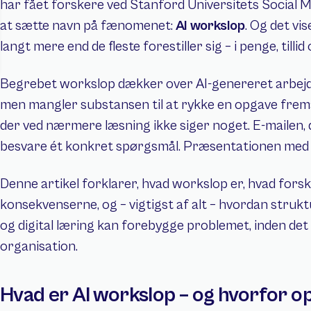
har fået forskere ved Stanford Universitets Social M
at sætte navn på fænomenet: 
AI workslop
. Og det vi
langt mere end de fleste forestiller sig – i penge, till
Begrebet workslop dækker over AI-genereret arbejdsi
men mangler substansen til at rykke en opgave fremad
der ved nærmere læsning ikke siger noget. E-mailen, d
besvare ét konkret spørgsmål. Præsentationen med syv
Denne artikel forklarer, hvad workslop er, hvad fors
konsekvenserne, og – vigtigst af alt – hvordan stru
og digital læring kan forebygge problemet, inden det g
organisation.
Hvad er AI workslop – og hvorfor o