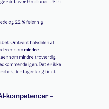
bet. Omtrent halvdelen af 
enderen som 
mindre 
egaen som mindre troværdig. 
 vedkommende igen. Det er ikke 
urchok, der tager lang tid at 
AI-kompetencer – 