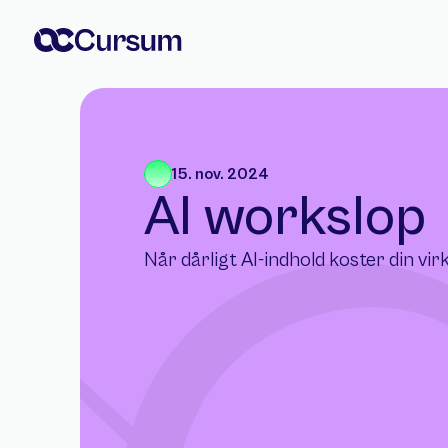
15. nov. 2024
AI workslop
Når dårligt AI-indhold koster din vi