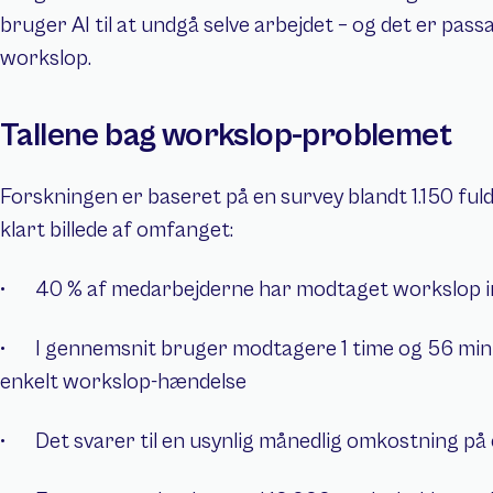
bruger AI til at undgå selve arbejdet – og det er pas
workslop.
Tallene bag workslop-problemet
Forskningen er baseret på en survey blandt 1.150 fuld
klart billede af omfanget:
•   	40 % af medarbejderne har modtaget workslop
•   	I gennemsnit bruger modtagere 1 time og 56 minutter på at håndtere én 
enkelt workslop-hændelse
•   	Det svarer til en usynlig månedlig omkostning 