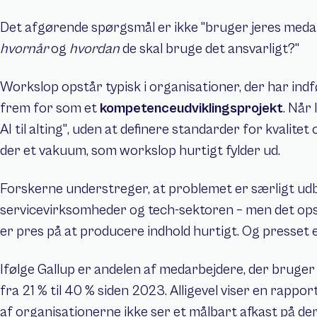
hvornår
 og 
hvordan
 de skal bruge det ansvarligt?"
Workslop opstår typisk i organisationer, der har indf
frem for som et 
kompetenceudviklingsprojekt
. Når
AI til alting", uden at definere standarder for kvalitet 
der et vakuum, som workslop hurtigt fylder ud.
Forskerne understreger, at problemet er særligt udbr
servicevirksomheder og tech-sektoren – men det opstå
er pres på at producere indhold hurtigt. Og presset e
Ifølge Gallup er andelen af medarbejdere, der bruger 
fra 21 % til 40 % siden 2023. Alligevel viser en rappor
af organisationerne ikke ser et målbart afkast på der