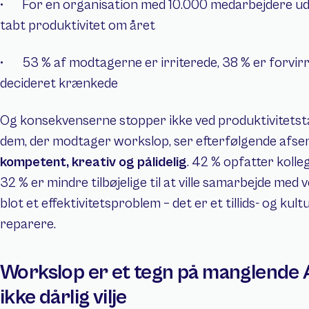
•   	For en organisation med 10.000 medarbejdere udgør det over 9 millioner USD i 
tabt produktivitet om året
•   	53 % af modtagerne er irriterede, 38 % er forvirrede og 22 % føler sig 
decideret krænkede
Og konsekvenserne stopper ikke ved produktivitetsta
dem, der modtager workslop, ser efterfølgende afs
kompetent, kreativ og pålidelig
. 42 % opfatter koll
32 % er mindre tilbøjelige til at ville samarbejde med
blot et effektivitetsproblem – det er et tillids- og kult
reparere.
Workslop er et tegn på manglende 
ikke dårlig vilje