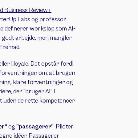
d Business Review i 
etterUp Labs og professor 
De definerer workslop som AI-
e godt arbejde, men mangler 
 fremad.
r illoyale. Det opstår fordi 
forventningen om, at brugen 
ning, klare forventninger og 
ere, der "bruger AI" i 
t uden de rette kompetencer 
er"
 og 
"passagerer"
. Piloter 
 egne idéer. Passagerer 