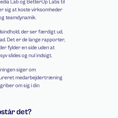
edia Lab og BetterUp Labs til 
ser sig at koste virksomheder 
id og teamdynamik.
ndhold, der ser færdigt ud, 
. Det er de lange rapporter, 
er fylder en side uden at 
 slides og nul indsigt.
kningen siger om 
ktureret medarbejdertræning 
riber om sig i din 
pstår det?