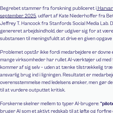
Begrebet stammer fra forskning publiceret i
 Harvar
september 2025
, udført af Kate Niederhoffer fra B
Jeffrey T. Hancock fra Stanfords Social Media Lab. 
genereret arbejdsindhold, der udgiver sig for at vær
substansen til meningsfuldt at drive en given opgave
Problemet opstår ikke fordi medarbejdere er dovne elle
mange virksomheder har rullet AI-værktøjer ud med 
kommer af sig selv – uden at tænke tilstrækkelig træ
ansvarlig brug ind i ligningen. Resultatet er medarbejd
overensstemmelse med ledelsens ønsker, men gør de
til at vurdere outputtet kritisk.
Forskerne skelner mellem to typer AI-brugere: 
"pilot
bruger AI som et aktivt redskab til at løfte og forfine