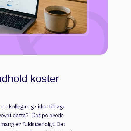
ndhold koster 
n kollega og sidde tilbage 
vet dette?" Det polerede 
 mangler fuldstændigt. Det 