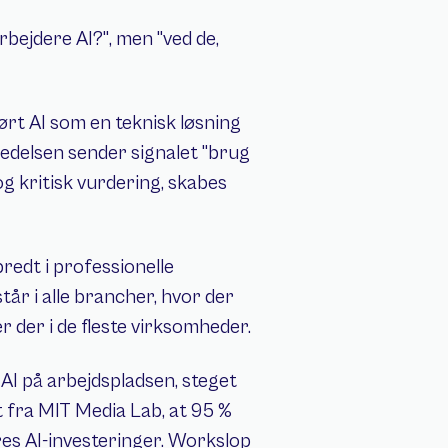
Det afgørende spørgsmål er ikke "bruger jeres medarbejdere AI?", men "ved de, 
ørt AI som en teknisk løsning 
 ledelsen sender signalet "brug 
og kritisk vurdering, skabes 
edt i professionelle 
r i alle brancher, hvor der 
r der i de fleste virksomheder.
AI på arbejdspladsen, steget 
t fra MIT Media Lab, at 95 % 
es AI-investeringer. Workslop 