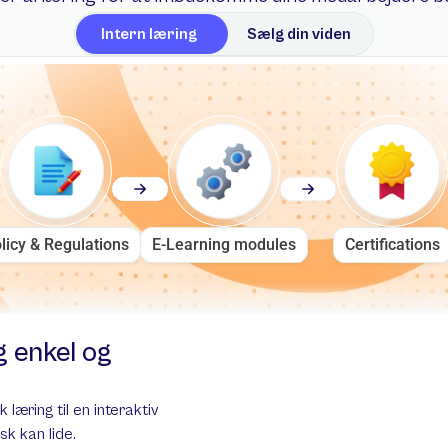
Intern læring
Sælg din viden
AI assistent
Hvad handler kurset om?
licy & Regulations
E-Learning modules
Certifications
 enkel og 
ine kurser på få minutter
v hurtigt kurser med AI-drevet automatisering.
æring til en interaktiv 
k kan lide.