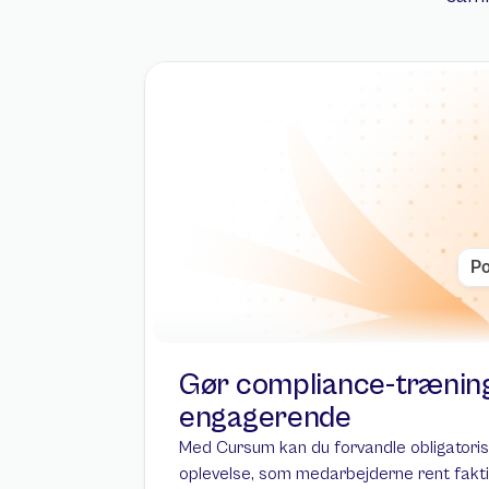
Po
Gør compliance-træning
Opret d
engagerende
Opret og udgi
Med Cursum kan du forvandle obligatorisk l
oplevelse, som medarbejderne rent faktis