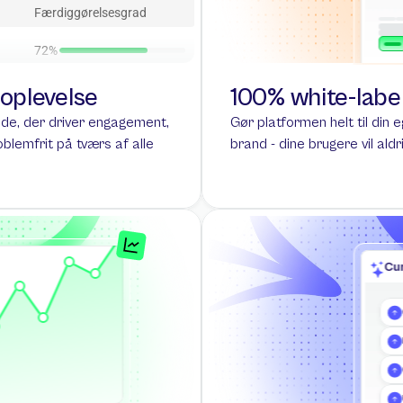
Færdiggørelsesgrad
72%
oplevelse
100% white-labe
lade, der driver engagement, 
Gør platformen helt til din e
blemfrit på tværs af alle 
brand - dine brugere vil aldr
Short co
Short course 
should not e
2 lines.
Cu