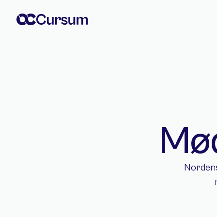
Mød
Nordens 