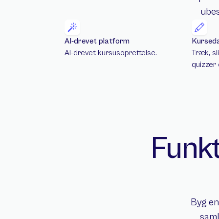
ubes
AI-drevet platform
Kursed
AI-drevet kursusoprettelse.
Træk, sl
quizzer 
Funkt
Byg en
saml