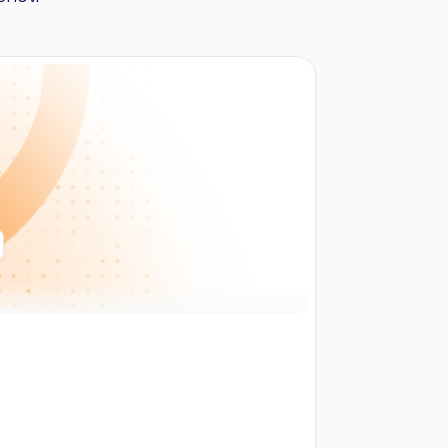
Generér indhold
Sælg kursus