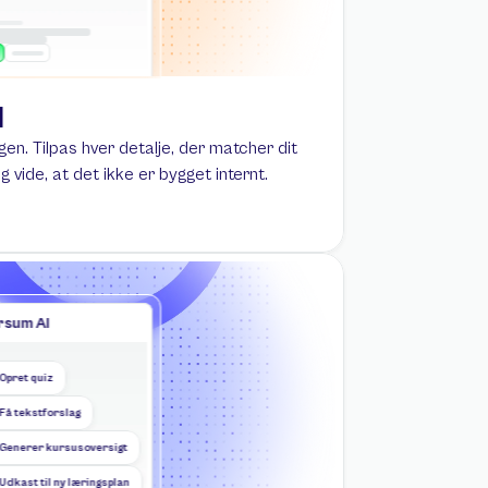
l
gen. Tilpas hver detalje, der matcher dit 
ig vide, at det ikke er bygget internt.
urse title
Short course title
description, 
Short course description, 
xceed more than 
should not exceed more than 
2 lines.
rsum AI
Opret quiz
Få tekstforslag
Generer kursusoversigt
Udkast til ny læringsplan