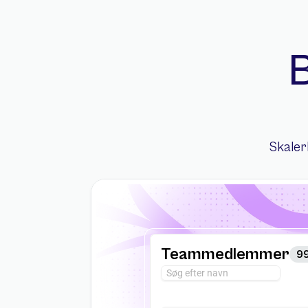
B
Skalerb
Teammedlemmer
9
Søg efter navn