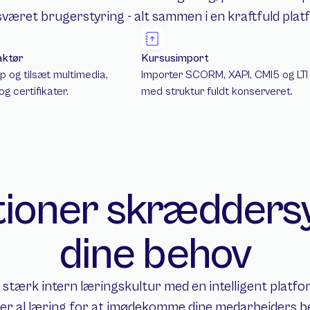
været brugerstyring - alt sammen i en kraftfuld plat
aktør
Kursusimport
ip og tilsæt multimedia,
Importer SCORM, XAPI, CMI5 og LTI 
og certifikater.
med struktur fuldt konserveret.
ioner skræddersyet
dine behov
 stærk intern læringskultur med en intelligent platfor
er al læring for at imødekomme dine medarbejders b