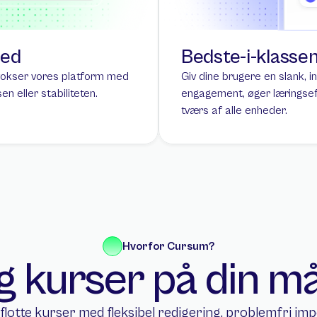
hed
Bedste-i-klasse
vokser vores platform med 
Giv dine brugere en slank, in
 eller stabiliteten.
engagement, øger læringseff
tværs af alle enheder.
Hvorfor Cursum?
g kurser på din m
flotte kurser med fleksibel redigering, problemfri imp