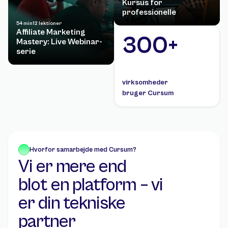
Kursus for 
professionelle
54 min
12 lektioner
Affiliate Marketing 
300+
Mastery: Live Webinar-
serie
virksomheder 
bruger Cursum
Hvorfor samarbejde med Cursum?
Vi er mere end 
blot en platform – vi 
er din tekniske 
partner