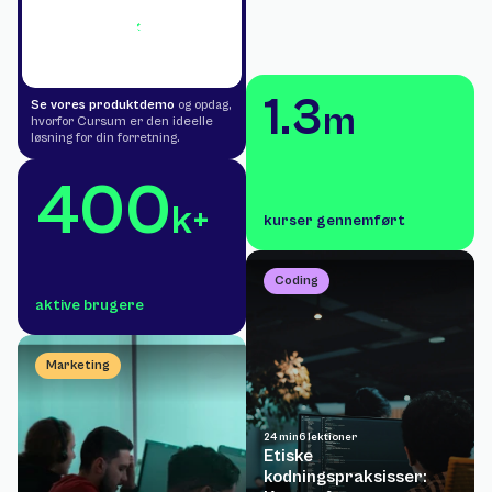
1.3
Se vores produktdemo
og opdag, 
m
hvorfor Cursum er den ideelle 
løsning for din forretning.
400
k+
kurser gennemført
Coding
aktive brugere
Marketing
24 min
6 lektioner
Etiske 
kodningspraksisser: 