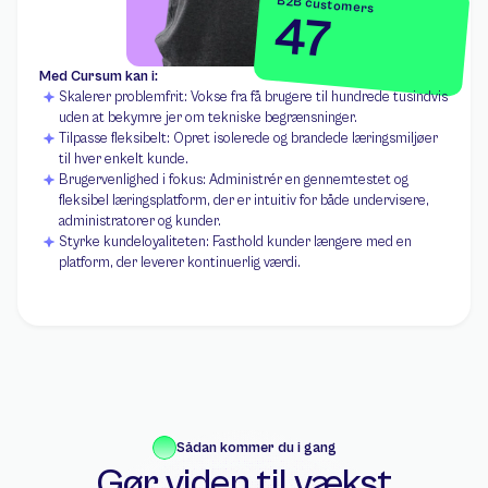
B2B customers
47
Med Cursum kan i:
Skalerer problemfrit: Vokse fra få brugere til hundrede tusindvis 
uden at bekymre jer om tekniske begrænsninger.
Tilpasse fleksibelt: Opret isolerede og brandede læringsmiljøer 
til hver enkelt kunde.
Brugervenlighed i fokus: Administrér en gennemtestet og 
fleksibel læringsplatform, der er intuitiv for både undervisere, 
administratorer og kunder.
Styrke kundeloyaliteten: Fasthold kunder længere med en 
platform, der leverer kontinuerlig værdi.
Sådan kommer du i gang
Gør viden til vækst