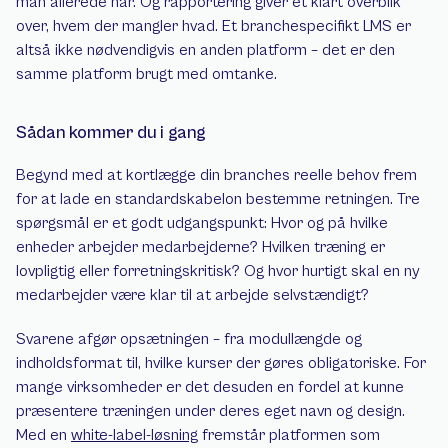
man allerede har. Og rapportering giver et klart overblik 
over, hvem der mangler hvad. Et branchespecifikt LMS er 
altså ikke nødvendigvis en anden platform – det er den 
samme platform brugt med omtanke.
Sådan kommer du i gang
Begynd med at kortlægge din branches reelle behov frem 
for at lade en standardskabelon bestemme retningen. Tre 
spørgsmål er et godt udgangspunkt: Hvor og på hvilke 
enheder arbejder medarbejderne? Hvilken træning er 
lovpligtig eller forretningskritisk? Og hvor hurtigt skal en ny 
medarbejder være klar til at arbejde selvstændigt?
Svarene afgør opsætningen – fra modullængde og 
indholdsformat til, hvilke kurser der gøres obligatoriske. For 
mange virksomheder er det desuden en fordel at kunne 
præsentere træningen under deres eget navn og design. 
Med en 
white-label-løsning
 fremstår platformen som 