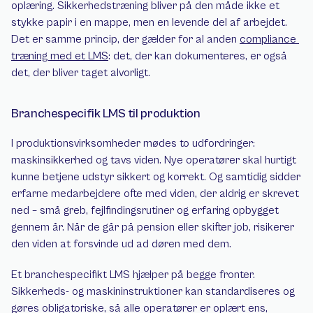
oplæring. Sikkerhedstræning bliver på den måde ikke et 
stykke papir i en mappe, men en levende del af arbejdet. 
Det er samme princip, der gælder for al anden 
compliance 
træning med et LMS
: det, der kan dokumenteres, er også 
det, der bliver taget alvorligt.
Branchespecifik LMS til produktion
I produktionsvirksomheder mødes to udfordringer: 
maskinsikkerhed og tavs viden. Nye operatører skal hurtigt 
kunne betjene udstyr sikkert og korrekt. Og samtidig sidder 
erfarne medarbejdere ofte med viden, der aldrig er skrevet 
ned – små greb, fejlfindingsrutiner og erfaring opbygget 
gennem år. Når de går på pension eller skifter job, risikerer 
den viden at forsvinde ud ad døren med dem.
Et branchespecifikt LMS hjælper på begge fronter. 
Sikkerheds- og maskininstruktioner kan standardiseres og 
gøres obligatoriske, så alle operatører er oplært ens, 