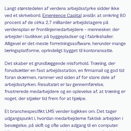
Langt størstedelen af verdens arbejdsstyrke sidder ikke 
ved et skrivebord. 
Emergence Capital
 anslår, at omkring 80 
procent af de cirka 2,7 milliarder arbejdstagere på 
verdensplan er frontlinjemedarbejdere – mennesker, der 
arbejder i butikker, på byggepladser og i fabrikshaller. 
Alligevel er det meste forretningssoftware, herunder mange 
læringsplatforme, oprindeligt bygget til kontoransatte.
Det skaber et grundlæggende misforhold. Træning, der 
forudsætter en fast arbejdsstation, en firmamail og god tid 
foran skærmen, rammer ved siden af for store dele af 
arbejdsstyrken. Resultatet er lav gennemførelse, 
frustrerede medarbejdere og en oplevelse af, at træning er 
noget, der stjæler tid frem for at hjælpe.
Et branchespecifikt LMS vender logikken om. Det tager 
udgangspunkt i, hvordan medarbejderne faktisk arbejder: i 
bevægelse, på skift og ofte uden adgang til en computer. 