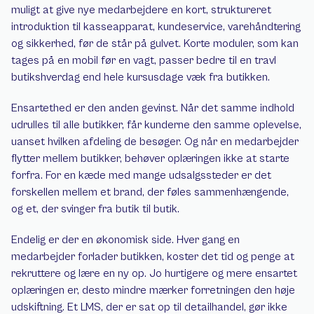
muligt at give nye medarbejdere en kort, struktureret 
introduktion til kasseapparat, kundeservice, varehåndtering 
og sikkerhed, før de står på gulvet. Korte moduler, som kan 
tages på en mobil før en vagt, passer bedre til en travl 
butikshverdag end hele kursusdage væk fra butikken.
Ensartethed er den anden gevinst. Når det samme indhold 
udrulles til alle butikker, får kunderne den samme oplevelse, 
uanset hvilken afdeling de besøger. Og når en medarbejder 
flytter mellem butikker, behøver oplæringen ikke at starte 
forfra. For en kæde med mange udsalgssteder er det 
forskellen mellem et brand, der føles sammenhængende, 
og et, der svinger fra butik til butik.
Endelig er der en økonomisk side. Hver gang en 
medarbejder forlader butikken, koster det tid og penge at 
rekruttere og lære en ny op. Jo hurtigere og mere ensartet 
oplæringen er, desto mindre mærker forretningen den høje 
udskiftning. Et LMS, der er sat op til detailhandel, gør ikke 