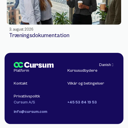
3. august 2026
Træningsdokumentation
Select Language
Danish
Platform
Kursusudbydere
Kontakt
Vilkår og betingelser
Privatlivspolitk
Cursum A/S
+45 53 84 19 53
info@cursum.com