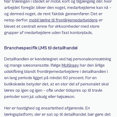
Når træningen i stedet er mobil, kort og tilgængelig dér, hvor 
arbejdet foregår, bliver den noget, medarbejderne kan nå – 
og dermed noget, de rent faktisk gennemfører. Det er 
netop derfor, 
mobil læring til frontlinjemedarbejdere
 er 
blevet et centralt emne for virksomheder med store 
grupper af medarbejdere uden fast kontorplads.
Branchespecifik LMS til detailhandel
Detailhandlen er kendetegnet ved høj personaleomsætning 
og mange sæsonansatte. Ifølge 
McKinsey
 har den årlige 
udskiftning blandt frontlinjemedarbejdere i detailhandlen i 
en lang periode ligget på mindst 60 procent. For en 
butikskæde betyder det, at en stor del af personalet skal 
læres op igen og igen – ofte under tidspres op til travle 
perioder som jul, udsalg eller højsæson.
Her er hastighed og ensartethed afgørende. En 
læringsplatform, der er sat op til detailhandel, bør gøre det 