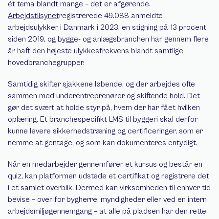
ét tema blandt mange – det er afgørende. 
Arbejdstilsynet
registrerede 49.088 anmeldte 
arbejdsulykker i Danmark i 2023, en stigning på 13 procent 
siden 2019, og bygge- og anlægsbranchen har gennem flere 
år haft den højeste ulykkesfrekvens blandt samtlige 
hovedbranchegrupper.
Samtidig skifter sjakkene løbende, og der arbejdes ofte 
sammen med underentreprenører og skiftende hold. Det 
gør det svært at holde styr på, hvem der har fået hvilken 
oplæring. Et branchespecifikt LMS til byggeri skal derfor 
kunne levere sikkerhedstræning og certificeringer, som er 
nemme at gentage, og som kan dokumenteres entydigt.
Når en medarbejder gennemfører et kursus og består en 
quiz, kan platformen udstede et certifikat og registrere det 
i et samlet overblik. Dermed kan virksomheden til enhver tid 
bevise – over for bygherre, myndigheder eller ved en intern 
arbejdsmiljøgennemgang – at alle på pladsen har den rette 