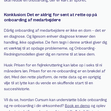
skal redde en onboarding, der er kørt af sporet.
Konklusion: Det er aldrig for sent at rette op på 
onboarding af medarbejdere
Dårlig onboarding af medarbejdere er ikke en dom – det er 
en diagnose. Og ligesom enhver diagnose kræver den 
handling, ikke opgivelse. De fem tegn i denne artikel giver dig 
et værktøj til at opdage problemerne, og Onboarding-
Redningsmodellen giver dig en ramme til at løse dem.
Husk: Prisen for en fejlrekruttering kan løbe op i seks til ni 
måneders løn. Prisen for en re-onboarding er en brøkdel af 
det. Med den rette platform, de rette data og en oprigtig 
vilje til at lytte kan du vende en skuffende start til en 
succeshistorie.
Vil du se, hvordan Cursum kan understøtte både onboarding 
og re-onboarding i din virksomhed? 
Book en demo
 og oplev 