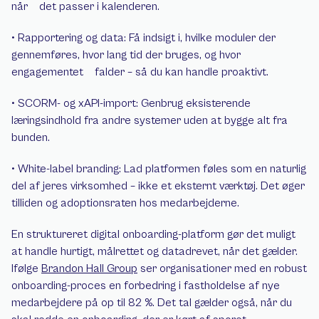
når    det passer i kalenderen.
• Rapportering og data: Få indsigt i, hvilke moduler der 
gennemføres, hvor lang tid der bruges, og hvor 
engagementet    falder – så du kan handle proaktivt.
• SCORM- og xAPI-import: Genbrug eksisterende 
læringsindhold fra andre systemer uden at bygge alt fra 
bunden.
• White-label branding: Lad platformen føles som en naturlig 
del af jeres virksomhed – ikke et eksternt værktøj. Det øger    
tilliden og adoptionsraten hos medarbejderne.
En struktureret digital onboarding-platform gør det muligt 
at handle hurtigt, målrettet og datadrevet, når det gælder. 
Ifølge 
Brandon Hall Group
 ser organisationer med en robust 
onboarding-proces en forbedring i fastholdelse af nye 
medarbejdere på op til 82 %. Det tal gælder også, når du 