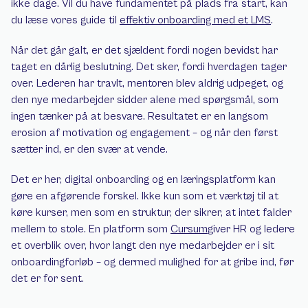
ikke dage. Vil du have fundamentet på plads fra start, kan 
du læse vores guide til 
effektiv onboarding med et LMS
.
Når det går galt, er det sjældent fordi nogen bevidst har 
taget en dårlig beslutning. Det sker, fordi hverdagen tager 
over. Lederen har travlt, mentoren blev aldrig udpeget, og 
den nye medarbejder sidder alene med spørgsmål, som 
ingen tænker på at besvare. Resultatet er en langsom 
erosion af motivation og engagement – og når den først 
sætter ind, er den svær at vende.
Det er her, digital onboarding og en læringsplatform kan 
gøre en afgørende forskel. Ikke kun som et værktøj til at 
køre kurser, men som en struktur, der sikrer, at intet falder 
mellem to stole. En platform som 
Cursum
giver HR og ledere 
et overblik over, hvor langt den nye medarbejder er i sit 
onboardingforløb – og dermed mulighed for at gribe ind, før 
det er for sent.