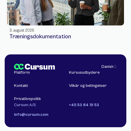
3. august 2026
Træningsdokumentation
Select Language
Danish
Platform
Kursusudbydere
Kontakt
Vilkår og betingelser
Privatlivspolitk
Cursum A/S
+45 53 84 19 53
info@cursum.com