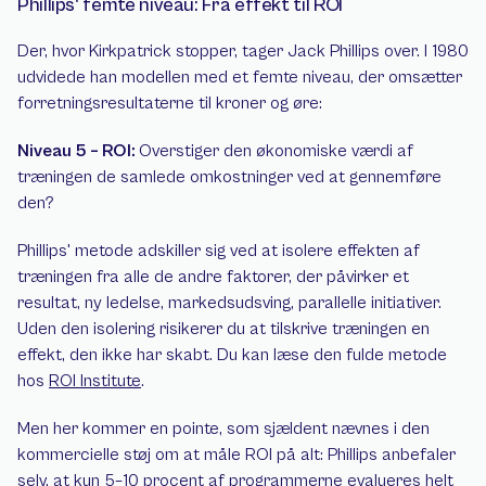
Phillips' femte niveau: Fra effekt til ROI
Der, hvor Kirkpatrick stopper, tager Jack Phillips over. I 1980 
udvidede han modellen med et femte niveau, der omsætter 
forretningsresultaterne til kroner og øre:
Niveau 5 – ROI: 
Overstiger den økonomiske værdi af 
træningen de samlede omkostninger ved at gennemføre 
den?
Phillips' metode adskiller sig ved at isolere effekten af 
træningen fra alle de andre faktorer, der påvirker et 
resultat, ny ledelse, markedsudsving, parallelle initiativer. 
Uden den isolering risikerer du at tilskrive træningen en 
effekt, den ikke har skabt. Du kan læse den fulde metode 
hos 
ROI Institute
.
Men her kommer en pointe, som sjældent nævnes i den 
kommercielle støj om at måle ROI på alt: Phillips anbefaler 
selv, at kun 5–10 procent af programmerne evalueres helt 