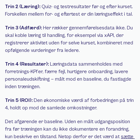
Trin 2 (Læring): 
Quiz- og testresultater før og efter kurset. 
Forskellen mellem for- og eftertest er din læringseffekt i tal.
Trin 3 (Adfærd): 
Her rækker gennemførelsesdata ikke. Du 
skal koble læring til handling, for eksempel via xAPI, der 
registrerer aktivitet uden for selve kurset, kombineret med 
opfølgende vurderinger fra ledere.
Trin 4 (Resultater): 
Læringsdata sammenholdes med 
forretnings-KPI'er, færre fejl, hurtigere onboarding, lavere 
personaleudskiftning — målt mod en baseline, du fastlagde 
inden træningen.
Trin 5 (ROI): 
Den økonomiske værdi af forbedringen på trin 
4, holdt op mod de samlede omkostninger.
Det afgørende er baseline. Uden en målt udgangsposition 
fra før træningen kan du ikke dokumentere en forandring, 
kun beskrive en tilstand. Netop derfor er det værd at 
sætte 