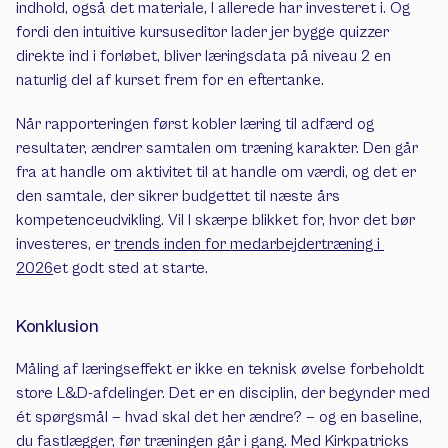
indhold, også det materiale, I allerede har investeret i. Og 
fordi den intuitive kursuseditor lader jer bygge quizzer 
direkte ind i forløbet, bliver læringsdata på niveau 2 en 
naturlig del af kurset frem for en eftertanke.
Når rapporteringen først kobler læring til adfærd og 
resultater, ændrer samtalen om træning karakter. Den går 
fra at handle om aktivitet til at handle om værdi, og det er 
den samtale, der sikrer budgettet til næste års 
kompetenceudvikling. Vil I skærpe blikket for, hvor det bør 
investeres, er 
trends inden for medarbejdertræning i 
2026
et godt sted at starte.
Konklusion
Måling af læringseffekt er ikke en teknisk øvelse forbeholdt 
store L&D-afdelinger. Det er en disciplin, der begynder med 
ét spørgsmål — hvad skal det her ændre? — og en baseline, 
du fastlægger, før træningen går i gang. Med Kirkpatricks 