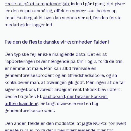
reelle tal på et kompetencegab
, inden I går i gang: det giver 
jer den nulpunktsmåling, effekten senere skal holdes op 
imod. Fastlæg altid, hvordan succes ser ud, før den første 
medarbejder logger ind.
Fælden de fleste danske virksomheder falder i
Den typiske fejl er ikke manglende data. Det er, at 
rapporteringen bliver hængende på trin 1 og 2, fordi de trin 
er nemme at måle. Man kan altid fremvise en 
gennemførelsesprocent og en tilfredshedsscore, og så 
konkluderer man, at træningen gik godt. Men ingen af de tal 
siger noget om, hvorvidt arbejdet rent faktisk blev udført 
bedre bagefter. Et 
dashboard, der beviser konkret 
adfærdsændring
, er langt stærkere end en høj 
gennemførelsesprocent.
Den anden fælde er den modsatte: at jagte ROI-tal for hvert 
eneste kursus, fordi det lyder overbevisende over for 