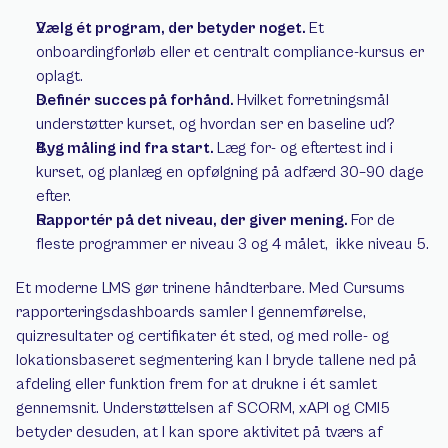
Vælg ét program, der betyder noget. 
Et 
onboardingforløb eller et centralt compliance-kursus er 
oplagt.
Definér succes på forhånd. 
Hvilket forretningsmål 
understøtter kurset, og hvordan ser en baseline ud?
Byg måling ind fra start. 
Læg for- og eftertest ind i 
kurset, og planlæg en opfølgning på adfærd 30–90 dage 
efter.
Rapportér på det niveau, der giver mening. 
For de 
fleste programmer er niveau 3 og 4 målet,  ikke niveau 5.
Et moderne LMS gør trinene håndterbare. Med Cursums 
rapporteringsdashboards samler I gennemførelse, 
quizresultater og certifikater ét sted, og med rolle- og 
lokationsbaseret segmentering kan I bryde tallene ned på 
afdeling eller funktion frem for at drukne i ét samlet 
gennemsnit. Understøttelsen af SCORM, xAPI og CMI5 
betyder desuden, at I kan spore aktivitet på tværs af 