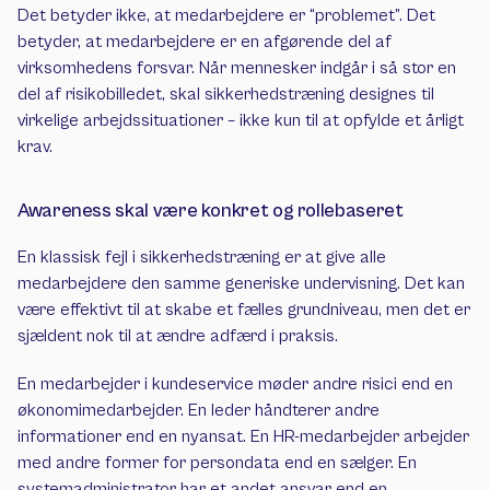
Det betyder ikke, at medarbejdere er “problemet”. Det 
betyder, at medarbejdere er en afgørende del af 
virksomhedens forsvar. Når mennesker indgår i så stor en 
del af risikobilledet, skal sikkerhedstræning designes til 
virkelige arbejdssituationer – ikke kun til at opfylde et årligt 
krav.
Awareness skal være konkret og rollebaseret
En klassisk fejl i sikkerhedstræning er at give alle 
medarbejdere den samme generiske undervisning. Det kan 
være effektivt til at skabe et fælles grundniveau, men det er 
sjældent nok til at ændre adfærd i praksis.
En medarbejder i kundeservice møder andre risici end en 
økonomimedarbejder. En leder håndterer andre 
informationer end en nyansat. En HR-medarbejder arbejder 
med andre former for persondata end en sælger. En 
systemadministrator har et andet ansvar end en 