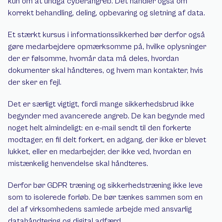
kun om at undgå cyberangreb. Det handler også om 
korrekt behandling, deling, opbevaring og sletning af data.
Et stærkt kursus i informationssikkerhed bør derfor også 
gøre medarbejdere opmærksomme på, hvilke oplysninger 
der er følsomme, hvornår data må deles, hvordan 
dokumenter skal håndteres, og hvem man kontakter, hvis 
der sker en fejl.
Det er særligt vigtigt, fordi mange sikkerhedsbrud ikke 
begynder med avancerede angreb. De kan begynde med 
noget helt almindeligt: en e-mail sendt til den forkerte 
modtager, en fil delt forkert, en adgang, der ikke er blevet 
lukket, eller en medarbejder, der ikke ved, hvordan en 
mistænkelig henvendelse skal håndteres.
Derfor bør GDPR træning og sikkerhedstræning ikke leve 
som to isolerede forløb. De bør tænkes sammen som en 
del af virksomhedens samlede arbejde med ansvarlig 
datahåndtering og digital adfærd.