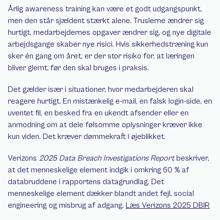
Årlig awareness training kan være et godt udgangspunkt, 
men den står sjældent stærkt alene. Truslerne ændrer sig 
hurtigt, medarbejdernes opgaver ændrer sig, og nye digitale 
arbejdsgange skaber nye risici. Hvis sikkerhedstræning kun 
sker én gang om året, er der stor risiko for, at læringen 
bliver glemt, før den skal bruges i praksis.
Det gælder især i situationer, hvor medarbejderen skal 
reagere hurtigt. En mistænkelig e-mail, en falsk login-side, en 
uventet fil, en besked fra en ukendt afsender eller en 
anmodning om at dele følsomme oplysninger kræver ikke 
kun viden. Det kræver dømmekraft i øjeblikket.
Verizons 
2025 Data Breach Investigations Report
 beskriver, 
at det menneskelige element indgik i omkring 60 % af 
databruddene i rapportens datagrundlag. Det 
menneskelige element dækker blandt andet fejl, social 
engineering og misbrug af adgang. 
Læs Verizons 2025 DBIR