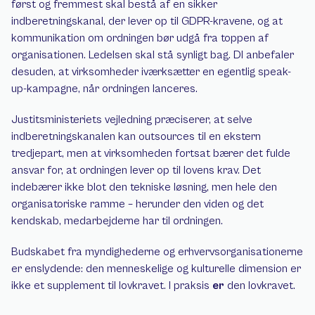
først og fremmest skal bestå af en sikker 
indberetningskanal, der lever op til GDPR-kravene, og at 
kommunikation om ordningen bør udgå fra toppen af 
organisationen. Ledelsen skal stå synligt bag. DI anbefaler 
desuden, at virksomheder iværksætter en egentlig speak-
up-kampagne, når ordningen lanceres.
Justitsministeriets vejledning præciserer, at selve 
indberetningskanalen kan outsources til en ekstern 
tredjepart, men at virksomheden fortsat bærer det fulde 
ansvar for, at ordningen lever op til lovens krav. Det 
indebærer ikke blot den tekniske løsning, men hele den 
organisatoriske ramme – herunder den viden og det 
kendskab, medarbejderne har til ordningen.
Budskabet fra myndighederne og erhvervsorganisationerne 
er enslydende: den menneskelige og kulturelle dimension er 
ikke et supplement til lovkravet. I praksis 
er
 den lovkravet.