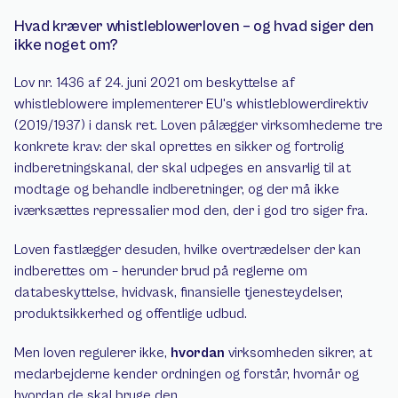
Hvad kræver whistleblowerloven – og hvad siger den 
ikke noget om?
Lov nr. 1436 af 24. juni 2021 om beskyttelse af 
whistleblowere implementerer EU's whistleblowerdirektiv 
(2019/1937) i dansk ret. Loven pålægger virksomhederne tre 
konkrete krav: der skal oprettes en sikker og fortrolig 
indberetningskanal, der skal udpeges en ansvarlig til at 
modtage og behandle indberetninger, og der må ikke 
iværksættes repressalier mod den, der i god tro siger fra.
Loven fastlægger desuden, hvilke overtrædelser der kan 
indberettes om – herunder brud på reglerne om 
databeskyttelse, hvidvask, finansielle tjenesteydelser, 
produktsikkerhed og offentlige udbud.
Men loven regulerer ikke, 
hvordan
 virksomheden sikrer, at 
medarbejderne kender ordningen og forstår, hvornår og 
hvordan de skal bruge den.