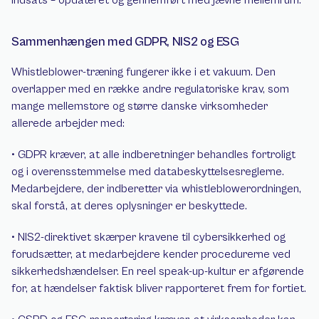
indsats – opdateret og gennemført med jævne mellemrum.
Sammenhængen med GDPR, NIS2 og ESG
Whistleblower-træning fungerer ikke i et vakuum. Den 
overlapper med en række andre regulatoriske krav, som 
mange mellemstore og større danske virksomheder 
allerede arbejder med:
• GDPR kræver, at alle indberetninger behandles fortroligt 
og i overensstemmelse med databeskyttelsesreglerne. 
Medarbejdere, der indberetter via whistleblowerordningen, 
skal forstå, at deres oplysninger er beskyttede.
• NIS2-direktivet skærper kravene til cybersikkerhed og 
forudsætter, at medarbejdere kender procedurerne ved 
sikkerhedshændelser. En reel speak-up-kultur er afgørende 
for, at hændelser faktisk bliver rapporteret frem for fortiet.