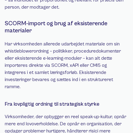
– så indholdet er proportionelt og relevant for præcis den 
person, der modtager det.
SCORM-import og brug af eksisterende 
materialer
Har virksomheden allerede udarbejdet materiale om sin 
whistleblowerordning – politikker, proceduredokumenter 
eller eksisterende e-learning-moduler – kan alt dette 
importeres direkte via SCORM, xAPI eller CMI5 og 
integreres i et samlet læringsforløb. Eksisterende 
investeringer bevares og sættes ind i en struktureret 
ramme.
Fra lovpligtig ordning til strategisk styrke
Virksomheder, der opbygger en reel speak-up-kultur, opnår 
mere end lovoverholdelse. De opnår en organisation, der 
opdager problemer hurtigere, håndterer risici mere 