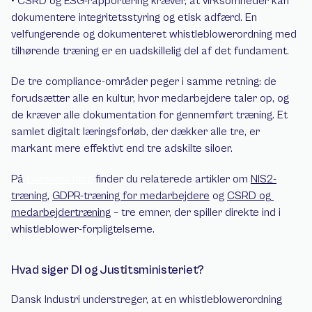
• CSRD og ESG-rapportering kræver, at virksomheder kan 
dokumentere integritetsstyring og etisk adfærd. En 
velfungerende og dokumenteret whistleblowerordning med 
tilhørende træning er en uadskillelig del af det fundament.
De tre compliance-områder peger i samme retning: de 
forudsætter alle en kultur, hvor medarbejdere taler op, og 
de kræver alle dokumentation for gennemført træning. Et 
samlet digitalt læringsforløb, der dækker alle tre, er 
markant mere effektivt end tre adskilte siloer.
På 
Cursums blog
 finder du relaterede artikler om 
NIS2-
træning
, 
GDPR-træning for medarbejdere
 og 
CSRD og 
medarbejdertræning
 – tre emner, der spiller direkte ind i 
whistleblower-forpligtelserne.
Hvad siger DI og Justitsministeriet?
Dansk Industri understreger, at en whistleblowerordning 