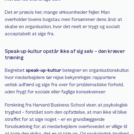
Det er præcis her, mange virksomheder fejler. Man 
overholder lovens bogstav, men forsømmer dens ånd: at 
skabe en organisation, hvor det reelt er trygt og socialt 
acceptabelt at sige fra.
Speak-up-kultur opstår ikke af sig selv – den kræver 
træning
Begrebet 
speak-up-kultur
 betegner en organisationskultur, 
hvor medarbejdere tør rejse bekymringer, rapportere 
uetisk adfærd og sige fra over for problematiske forhold, 
uden frygt for sociale eller faglige konsekvenser.
Forskning fra Harvard Business School viser, at psykologisk 
tryghed – forstået som den opfattelse, at man ikke vil blive 
straffet for at sige noget – er en grundlæggende 
forudsætning for, at medarbejdere overhovedet er villige til 
at tage den risiko, det er at tale op. Og psykologisk tryghed 