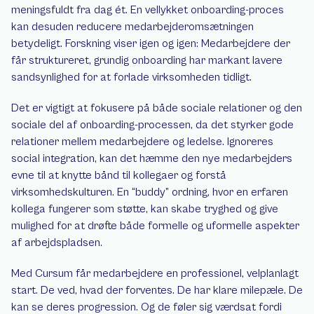
meningsfuldt fra dag ét. En vellykket onboarding-proces 
kan desuden reducere medarbejderomsætningen 
betydeligt. Forskning viser igen og igen: Medarbejdere der 
får struktureret, grundig onboarding har markant lavere 
sandsynlighed for at forlade virksomheden tidligt.
Det er vigtigt at fokusere på både sociale relationer og den 
sociale del af onboarding-processen, da det styrker gode 
relationer mellem medarbejdere og ledelse. Ignoreres 
social integration, kan det hæmme den nye medarbejders 
evne til at knytte bånd til kollegaer og forstå 
virksomhedskulturen. En “buddy” ordning, hvor en erfaren 
kollega fungerer som støtte, kan skabe tryghed og give 
mulighed for at drøfte både formelle og uformelle aspekter 
af arbejdspladsen.
Med Cursum får medarbejdere en professionel, velplanlagt 
start. De ved, hvad der forventes. De har klare milepæle. De 
kan se deres progression. Og de føler sig værdsat fordi 