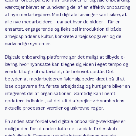
værktøjer blevet en uundværlig del af en effektiv onboarding 
af nye medarbejdere. Med digitale løsninger kan I sikre, at 
alle nye medarbejdere – uanset hvor de sidder – får en 
ensartet, engagerende og fleksibel introduktion til både 
arbejdspladsens kultur, konkrete arbejdsopgaver og de 
nødvendige systemer.
Digitale onboarding-platforme gør det muligt at tilbyde e-
læring, hvor nyansatte kan tilegne sig viden i eget tempo og 
vende tilbage til materialet, når behovet opstår. Det 
betyder, at medarbejderen føler sig bedre klædt på til at 
løse opgaverne fra første arbejdsdag og hurtigere bliver en 
integreret del af organisationen. Samtidig kan I nemt 
opdatere indholdet, så det altid afspejler virksomhedens 
aktuelle processer, værdier og uskrevne regler.
En anden stor fordel ved digitale onboarding-værktøjer er 
muligheden for at understøtte det sociale fællesskab – 
også digitalt. Gennem virtuelle introduktioner, sociale 