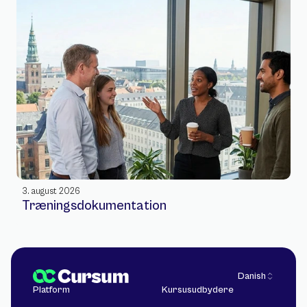
3. august 2026
Træningsdokumentation
Select Language
Danish
Platform
Kursusudbydere