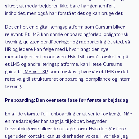
sikrer, at medarbejderen ikke bare har gennemført 
indholdet, men også har forstået det og kan bruge det.
Det er her, en digital læringsplatform som Cursum bliver 
relevant. Et LMS kan samle onboardingforløb, obligatorisk 
træning, quizzer, certificeringer og rapportering ét sted, så 
HR og ledere kan følge med i, hvor langt den nye 
medarbejder er i processen. Hvis I vil forstå forskellen på 
et LMS og andre læringsplatforme, kan I læse Cursums 
guide til 
LMS vs. LXP
, som forklarer, hvornår et LMS er det 
rette valg til struktureret onboarding, compliance og intern 
træning.
Preboarding: Den oversete fase før første arbejdsdag
En af de største fejl i onboarding er at vente for længe. Når 
en medarbejder har sagt ja til jobbet, begynder 
forventningerne allerede at tage form. Hvis der går flere 
uger uden kontakt, kan usikkerheden vokse. Hvor skal jeg 