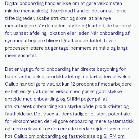
Digital onboarding handler ikke om at gøre velkomsten 
mindre menneskelig. Tværtimod handler det om at fjerne 
tilfældigheder, skabe struktur og sikre, at alle nye 
medarbejdere får den viden, støtte og klarhed, de har brug 
for, uanset afdeling, lokation eller leder. Når onboarding af 
nye medarbejdere bliver digitalt understøttet, bliver 
processen lettere at gentage, nemmere at måle og langt 
mere ensartet.
Det er vigtigt, fordi onboarding har direkte betydning for 
både fastholdelse, produktivitet og medarbejderoplevelse. 
Gallup har tidligere vist, at kun 12 procent af medarbejdere 
er helt enige i, at deres virksomhed gør et godt stykke 
arbejde med onboarding, og SHRM peger på, at 
struktureret onboarding kan styrke både produktivitet og 
fastholdelse. Det viser, at der stadig er et stort potentiale 
for virksomheder, der vil gøre onboarding mere systematisk 
og mere relevant for den enkelte medarbejder. Læs mere 
hos 
Gallup om onboarding og fastholdelse
 og 
SHRM om 