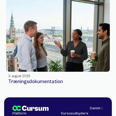
3. august 2026
Træningsdokumentation
Select Language
Danish
Platform
Kursusudbydere