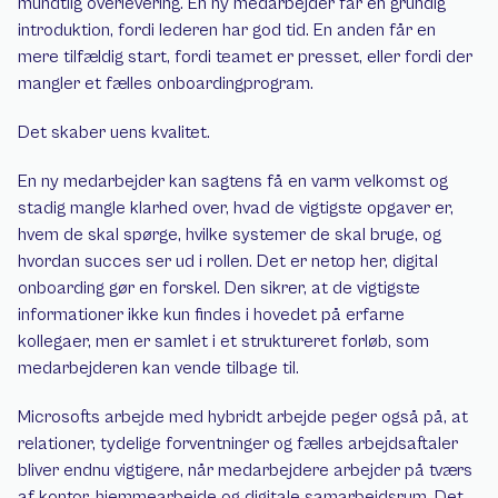
mundtlig overlevering. Én ny medarbejder får en grundig 
introduktion, fordi lederen har god tid. En anden får en 
mere tilfældig start, fordi teamet er presset, eller fordi der 
mangler et fælles onboardingprogram.
Det skaber uens kvalitet.
En ny medarbejder kan sagtens få en varm velkomst og 
stadig mangle klarhed over, hvad de vigtigste opgaver er, 
hvem de skal spørge, hvilke systemer de skal bruge, og 
hvordan succes ser ud i rollen. Det er netop her, digital 
onboarding gør en forskel. Den sikrer, at de vigtigste 
informationer ikke kun findes i hovedet på erfarne 
kollegaer, men er samlet i et struktureret forløb, som 
medarbejderen kan vende tilbage til.
Microsofts arbejde med hybridt arbejde peger også på, at 
relationer, tydelige forventninger og fælles arbejdsaftaler 
bliver endnu vigtigere, når medarbejdere arbejder på tværs 
af kontor, hjemmearbejde og digitale samarbejdsrum. Det 