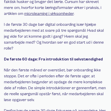
faktisk husker og bruger det lærte. Cursum har skrevet 
mere om, hvorfor korte læringsformater virker i praksis, i 
artiklen om 
microlearning i virksomheder
.
I de første 30 dage bør digital onboarding især hjælpe 
medarbejderen med at svare på tre spørgsmål: Hvad skal 
jeg vide for at komme godt i gang? Hvem skal jeg 
samarbejde med? Og hvordan ser en god start ud i denne 
rolle?
De første 60 dage: Fra introduktion til selvstændighed
Når den første måned er overstået, bør onboarding ikke 
stoppe. Det er ofte i perioden efter de første uger, at 
medarbejderen begynder at opdage de mere komplekse 
dele af rollen. De simple introduktioner er gennemført, men 
de reelle spørgsmål opstår først, når medarbejderen skal 
løse opgaver selv.
Derfor bør de næste 30 dage fokusere på anvendelse. Her 