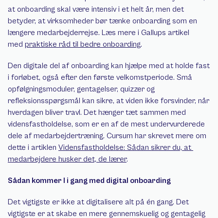
at onboarding skal være intensiv i et helt år, men det 
betyder, at virksomheder bør tænke onboarding som en 
længere medarbejderrejse. Læs mere i Gallups artikel 
med 
praktiske råd til bedre onboarding
.
Den digitale del af onboarding kan hjælpe med at holde fast 
i forløbet, også efter den første velkomstperiode. Små 
opfølgningsmoduler, gentagelser, quizzer og 
refleksionsspørgsmål kan sikre, at viden ikke forsvinder, når 
hverdagen bliver travl. Det hænger tæt sammen med 
vidensfastholdelse, som er en af de mest undervurderede 
dele af medarbejdertræning. Cursum har skrevet mere om 
dette i artiklen 
Vidensfastholdelse: Sådan sikrer du, at 
medarbejdere husker det, de lærer
.
Sådan kommer I i gang med digital onboarding
Det vigtigste er ikke at digitalisere alt på én gang. Det 
vigtigste er at skabe en mere gennemskuelig og gentagelig 