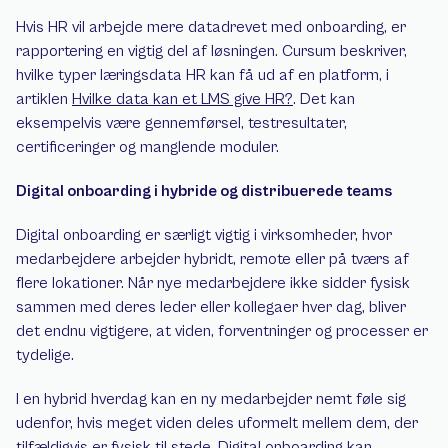
Hvis HR vil arbejde mere datadrevet med onboarding, er 
rapportering en vigtig del af løsningen. Cursum beskriver, 
hvilke typer læringsdata HR kan få ud af en platform, i 
artiklen 
Hvilke data kan et LMS give HR?
. Det kan 
eksempelvis være gennemførsel, testresultater, 
certificeringer og manglende moduler.
Digital onboarding i hybride og distribuerede teams
Digital onboarding er særligt vigtig i virksomheder, hvor 
medarbejdere arbejder hybridt, remote eller på tværs af 
flere lokationer. Når nye medarbejdere ikke sidder fysisk 
sammen med deres leder eller kollegaer hver dag, bliver 
det endnu vigtigere, at viden, forventninger og processer er 
tydelige.
I en hybrid hverdag kan en ny medarbejder nemt føle sig 
udenfor, hvis meget viden deles uformelt mellem dem, der 
tilfældigvis er fysisk til stede. Digital onboarding kan 