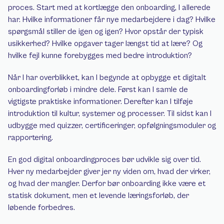
proces. Start med at kortlægge den onboarding, I allerede 
har. Hvilke informationer får nye medarbejdere i dag? Hvilke 
spørgsmål stiller de igen og igen? Hvor opstår der typisk 
usikkerhed? Hvilke opgaver tager længst tid at lære? Og 
hvilke fejl kunne forebygges med bedre introduktion?
Når I har overblikket, kan I begynde at opbygge et digitalt 
onboardingforløb i mindre dele. Først kan I samle de 
vigtigste praktiske informationer. Derefter kan I tilføje 
introduktion til kultur, systemer og processer. Til sidst kan I 
udbygge med quizzer, certificeringer, opfølgningsmoduler og 
rapportering.
En god digital onboardingproces bør udvikle sig over tid. 
Hver ny medarbejder giver jer ny viden om, hvad der virker, 
og hvad der mangler. Derfor bør onboarding ikke være et 
statisk dokument, men et levende læringsforløb, der 
løbende forbedres.