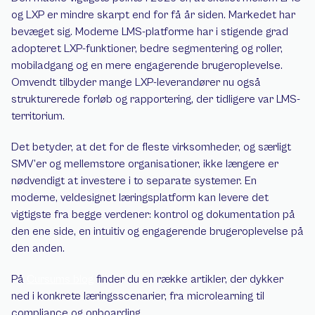
og LXP er mindre skarpt end for få år siden. Markedet har 
bevæget sig. Moderne LMS-platforme har i stigende grad 
adopteret LXP-funktioner, bedre segmentering og roller, 
mobiladgang og en mere engagerende brugeroplevelse. 
Omvendt tilbyder mange LXP-leverandører nu også 
strukturerede forløb og rapportering, der tidligere var LMS-
territorium.
Det betyder, at det for de fleste virksomheder, og særligt 
SMV’er og mellemstore organisationer, ikke længere er 
nødvendigt at investere i to separate systemer. En 
moderne, veldesignet læringsplatform kan levere det 
vigtigste fra begge verdener: kontrol og dokumentation på 
den ene side, en intuitiv og engagerende brugeroplevelse på 
den anden.
På 
Cursums blog
 finder du en række artikler, der dykker 
ned i konkrete læringsscenarier, fra microlearning til 
compliance og onboarding.