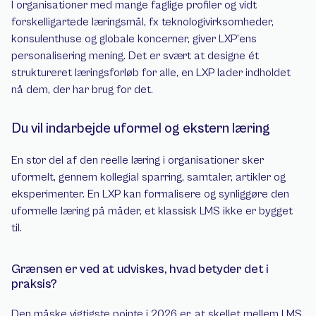
I organisationer med mange faglige profiler og vidt 
forskelligartede læringsmål, fx teknologivirksomheder, 
konsulenthuse og globale koncerner, giver LXP’ens 
personalisering mening. Det er svært at designe ét 
struktureret læringsforløb for alle, en LXP lader indholdet 
nå dem, der har brug for det.
Du vil indarbejde uformel og ekstern læring
En stor del af den reelle læring i organisationer sker 
uformelt, gennem kollegial sparring, samtaler, artikler og 
eksperimenter. En LXP kan formalisere og synliggøre den 
uformelle læring på måder, et klassisk LMS ikke er bygget 
til.
Grænsen er ved at udviskes, hvad betyder det i 
praksis?
Den måske vigtigste pointe i 2026 er, at skellet mellem LMS 