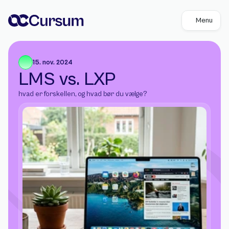
Menu
15. nov. 2024
LMS vs. LXP 
hvad er forskellen, og hvad bør du vælge?