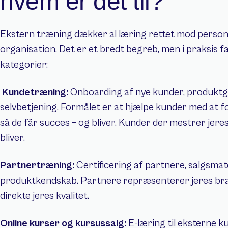
hvem er det til?
Ekstern træning dækker al læring rettet mod persone
organisation. Det er et bredt begreb, men i praksis fald
kategorier:
Kundetræning: 
Onboarding af nye kunder, produktgu
selvbetjening. Formålet er at hjælpe kunder med at fo
så de får succes – og bliver. Kunder der mestrer jere
bliver.
Partnertræning: 
Certificering af partnere, salgsmate
produktkendskab. Partnere repræsenterer jeres brand
direkte jeres kvalitet.
Online kurser og kursussalg: 
E-læring til eksterne k