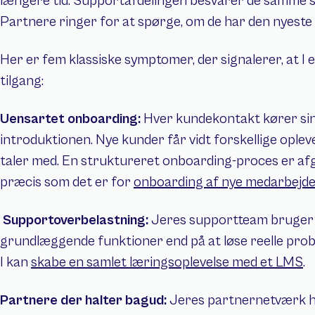
længere tid. Supportafdelingen besvarer de samme sp
Partnere ringer for at spørge, om de har den nyeste
Her er fem klassiske symptomer, der signalerer, at I 
tilgang:
Uensartet onboarding: 
Hver kundekontakt kører sin 
introduktionen. Nye kunder får vidt forskellige oplev
taler med. En struktureret onboarding-proces er af
præcis som det er for 
onboarding af nye medarbejd
Supportoverbelastning: 
Jeres supportteam bruger m
grundlæggende funktioner end på at løse reelle pro
I kan 
skabe en samlet læringsoplevelse med et LMS
.
Partnere der halter bagud: 
Jeres partnernetværk har