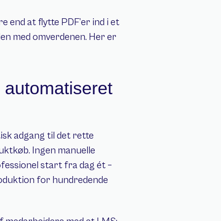
end at flytte PDF’er ind i et 
den med omverdenen. Her er 
 automatiseret 
sk adgang til det rette 
uktkøb. Ingen manuelle 
essionel start fra dag ét – 
oduktion for hundredende 