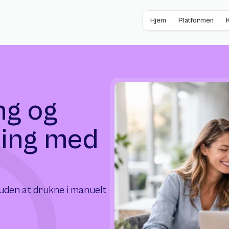
Hjem
Platformen
g og 
ing med 
den at drukne i manuelt 