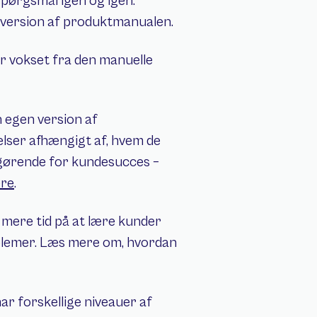
ørgsmål igen og igen. 
 version af produktmanualen.
er vokset fra den manuelle 
egen version af 
elser afhængigt af, hvem de 
gørende for kundesucces – 
ere
.
ere tid på at lære kunder 
blemer. Læs mere om, hvordan 
 forskellige niveauer af 