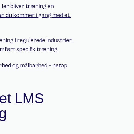
er bliver træning en 
n du kommer i gang med et 
ing i regulerede industrier, 
emført specifik træning.
barhed og målbarhed – netop 
et LMS 
g 