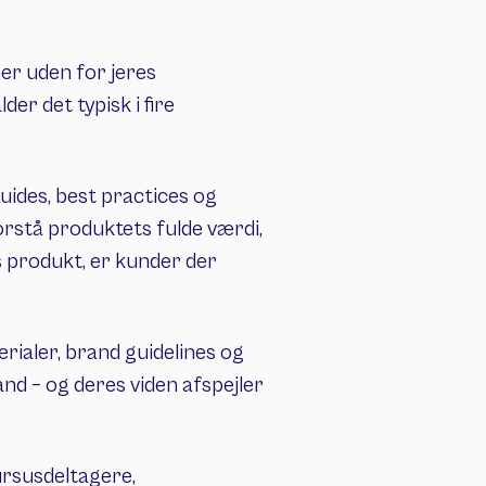
r uden for jeres 
er det typisk i fire 
ides, best practices og 
rstå produktets fulde værdi, 
s produkt, er kunder der 
rialer, brand guidelines og 
 – og deres viden afspejler 
ursusdeltagere, 