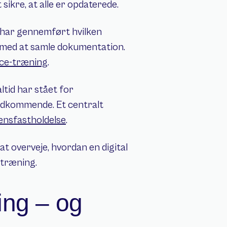
ikre, at alle er opdaterede.
 har gennemført hvilken 
 med at samle dokumentation. 
nce-træning
.
ltid har stået for 
edkommende. Et centralt 
ensfastholdelse
.
t overveje, hvordan en digital 
 træning.
ng – og 